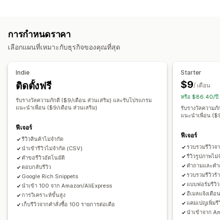
ประเภทโปรแกรม
เครื่องหมาย
ภาพสไลด์
แกลเลอรีสื่อ
เลย์เอาต์แบบกริด
โปรแกรมรางวัล
การเป็นสมาชิก
ระดับ VIP
แท็บหรือแถบด้านข้าง
หน้ารีวิวทั้งหมด
รีวิวยอดนิยม
รีวิวเด่นๆ
การกำหนดราคา
โปรแกรมตัวแทนโฆษณาสินค้าและบริการ
การแนะนำ
สรุปรีวิว
ถามตอบ
การจัดกลุ่มสินค้า
การกรอง
เลือกแผนที่เหมาะกับธุรกิจของคุณที่สุด
การสมัครใช้งาน
โปรแกรมที่กำหนดเอง
ส่วนย่อยแบบสมบูรณ์
รางวัลที่คุณสามารถเสนอได้
วิธีรวบรวมรีวิว
Indie
Starter
คะแนน
ส่วนลด
คูปอง
ของขวัญ
บัตรของขวัญ
เงินคืน
คำขอทางอีเมล
คำขอทาง SMS
การแจ้งเตือนแบบพุช
$9
ติดตั้งฟรี
/ เดือน
เครดิตร้านค้า
อัตราค่าจัดส่ง
การจัดส่งฟรี
สินค้าฟรี
โซเชียลมีเดีย
ป๊อปอัพ
แบบฟอร์ม
แบบสำรวจ
คิวอาร์โค้ด
หรือ $86.40/ป
รับรางวัลความภักดี ($9/เดือน ส่วนเสริม) และรับโปรแกรม
สิทธิ์การใช้งานพิเศษสำหรับสมาชิก
เครื่องหมาย
รางวัลที่กำหนดเอง
การโปรโมท
การแนะนำ
นำเข้าและส่งออก
ตรวจสอบการย้าย
แนะนำเพื่อน ($9/เดือน ส่วนเสริม)
รับรางวัลความภั
แนะนำเพื่อน ($9
ตรวจสอบการเผยแพร่
การทำงานอัตโนมัติ
คำขอที่กำหนดเอง
ฟีเจอร์
ฟีเจอร์
รีวิวสินค้าไม่จำกัด
รวบรวมรีวิวจา
นำเข้ารีวิวไม่จำกัด (CSV)
รีวิวรูปภาพไม่
คำขอรีวิวอัตโนมัติ
คำถามและคำต
ตอบกลับรีวิว
รวบรวมรีวิวร้
Google Rich Snippets
แบบฟอร์มรีวิว
นำเข้า 100 จาก Amazon/AliExpress
อีเมลแจ้งเตือ
การวิเคราะห์ขั้นสูง
แคมเปญเพิ่มรีว
เก็บรีวิวจากคำสั่งซื้อ 100 รายการต่อเดือ
นำเข้าจาก A