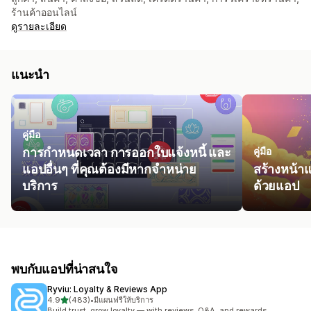
ร้านค้าออนไลน์
ดูรายละเอียด
แนะนำ
คู่มือ
การกำหนดเวลา การออกใบแจ้งหนี้ และ
คู่มือ
แอปอื่นๆ ที่คุณต้องมีหากจำหน่าย
สร้างหน้า
บริการ
ด้วยแอป
พบกับแอปที่น่าสนใจ
Ryviu: Loyalty & Reviews App
เต็ม 5 ดาว
4.9
(483)
•
มีแผนฟรีให้บริการ
ทั้งหมด 483 รีวิว
Build trust, grow loyalty — with reviews, Q&A, and rewards