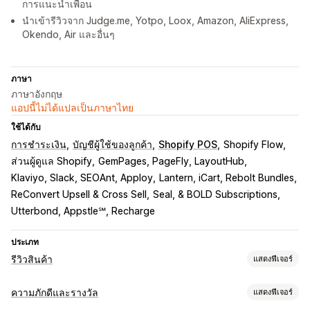
การแนะนำเพื่อน
นำเข้ารีวิวจาก Judge.me, Yotpo, Loox, Amazon, AliExpress,
Okendo, Air และอื่นๆ
ภาษา
ภาษาอังกฤษ
แอปนี้ไม่ได้แปลเป็นภาษาไทย
ใช้ได้กับ
การชำระเงิน
บัญชีผู้ใช้ของลูกค้า
Shopify POS
Shopify Flow
ส่วนผู้ดูแล Shopify
GemPages, PageFly, LayoutHub
Klaviyo, Slack, SEOAnt, Apploy
Lantern, iCart, Rebolt Bundles
ReConvert Upsell & Cross Sell
Seal, & BOLD Subscriptions
Utterbond, Appstle℠, Recharge
ประเภท
รีวิวสินค้า
แสดงฟีเจอร์
ตัวเลือกการแสดงผล
ความภักดีและรางวัล
แสดงฟีเจอร์
ข้อความรับรอง
รีวิวรูปภาพ
รีวิววิดีโอ
การให้ดาว
การโหวต