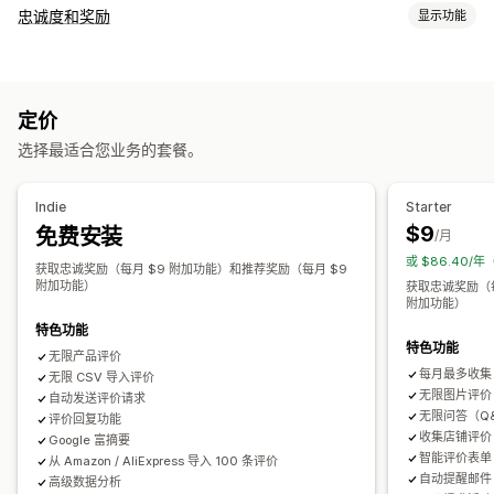
展示选项
忠诚度和奖励
显示功能
客户推荐语
图片评论
视频评论
星级评分
投票
徽章
轮播
计划类型
媒体图库
网格布局
标签或侧边栏
所有评论页面
热门评论
奖励计划
会员资格
VIP 层级
联盟计划
推荐
订阅
自定义计划
评论亮点
评论摘要
问答
产品分组
筛选
丰富代码片段
定价
您可以提供的奖励
收集评论的方式
选择最适合您业务的套餐。
积分
折扣
优惠券
礼品
礼品卡
返现
商店抵扣额
运费
免运费
电子邮件请求
短信请求
推送通知
社交媒体用户生成内容
免费产品
会员额外权益
徽章
自定义奖励
弹出窗口
表单
问卷调查
二维码
促销
推荐
导入和导出
Indie
Starter
评论迁移
评论分发
自动化
自定义请求
$9
免费安装
/月
或 $86.40/
获取忠诚奖励（每月 $9 附加功能）和推荐奖励（每月 $9
附加功能）
获取忠诚奖励（每
附加功能）
特色功能
特色功能
无限产品评价
每月最多收集 
无限 CSV 导入评价
无限图片评价
自动发送评价请求
无限问答（Q
评价回复功能
收集店铺评价
Google 富摘要
智能评价表单
从 Amazon / AliExpress 导入 100 条评价
自动提醒邮件
高级数据分析