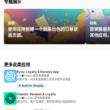
专题展示
指南
指南
使用应用创建一个效果出色的订单状
您销售服
态页面。
其他应用
更多此类应用
Ryviu: Loyalty & Reviews App
星（满分 5 星）
4.9
(483)
•
提供免费套餐
总共 483 条评论
利用评论、问答和奖励建立信任并提升忠诚度
Built for Shopify
Okendo: Reviews & Loyalty
星（满分 5 星）
4.9
(1,314)
•
提供免费套餐
总共 1314 条评论
通过评论、客户忠诚度、推荐和测验打造超级粉丝