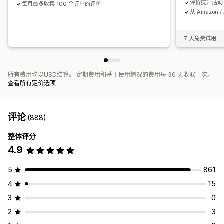
评价提升活动
每月最多收集 100 个订单的评价
从 Amazon /
7 天免费试用
所有费用均以USD结算。 定期费用和基于使用情况的费用每 30 天收取一次。
查看所有定价选项
评论
(888)
整体评分
4.9
5
861
4
15
3
0
2
3