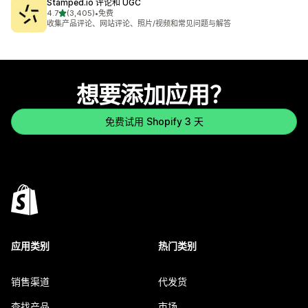
Stamped.io 评论和 UGC
星（满分 5 星）
4.7
(3,405)
•
免费
总共 3405 条评论
收集产品评论、网站评论、照片/视频和常见问题与解答
想要添加应用？
免费试用 Shopify 3 天
应用类别
热门类别
销售渠道
代发货
查找产品
市场