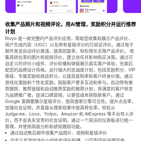
收集产品照片和视频评论，用AI管理，奖励积分并运行推荐
计划
Rivyo 是一款完整的产品评价应用，帮助您收集和展示产品评价、
用户生成内容（UGC）以及带有星级评分的已验证评价。通过电子
邮件发送自动评价邀请，提高回复率，轻松增长无限产品评价。 收
集高转化率的图片和视频评价，建立信任并影响购买决策。通过可
自定义的评价小组件、评价轮播和弹窗展示真实客户体验，完美匹
配您的品牌设计风格。运行强大的忠诚度计划，包括奖励积分、VIP
等级、专属奖励和商店积分，以提高复购率和客户终身价值。通过
游戏化激励和个性化奖励，鼓励客户更多互动和参与。启动带有推
荐跟踪、推荐链接和自动推荐奖励的推荐计划，将满意的客户转变
为品牌推广者。促进口碑营销，以更低成本获取新客户。通过
Google 富摘要展示星级评分，提高搜索引擎可见性。提升点击率，
加强社会证明，并直接从搜索结果中提高转化率。轻松从
Judge.me、Loox、Yotpo、Amazon 和 AliExpress 等平台导入评
价，而不会丢失宝贵的社会证明。通过一个简洁的仪表板进行统一
管理，并使用高级分析和绩效跟踪功能。
通过自动售后邮件收集产品图片、视频和星级评价
自定义并添加评价小组件和评价轮播，以匹配您的品牌风格