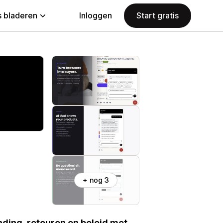
 bladeren
Inloggen
Start gratis
+ nog 3
nding, retouren en beleid met