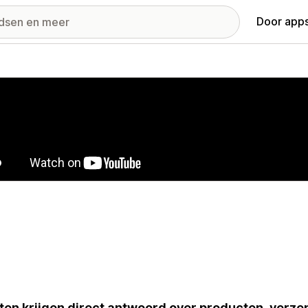
Door apps
ij met uitgelichte afbeeldingen
ten krijgen direct antwoord over producten, verze