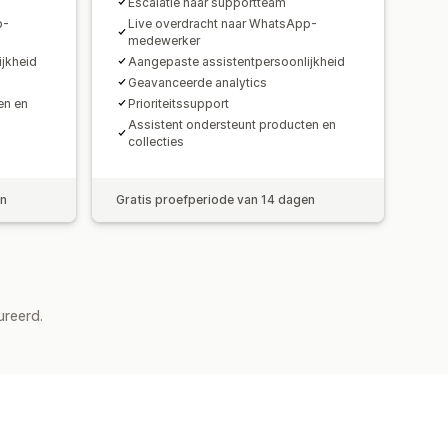
Escalatie naar supportteam
p-
Live overdracht naar WhatsApp-
medewerker
jkheid
Aangepaste assistentpersoonlijkheid
Geavanceerde analytics
en en
Prioriteitssupport
Assistent ondersteunt producten en
collecties
en
Gratis proefperiode van 14 dagen
ureerd.