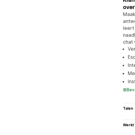
over
Maak 
antwo
leert
naadl
chat 
Ver
Esc
Int
Me
Ins
Bev
Talen
Werkt