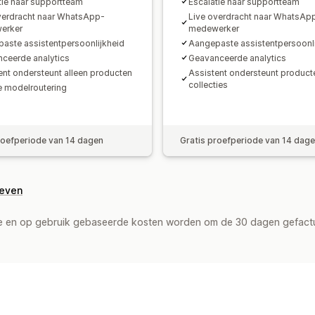
tie naar supportteam
Escalatie naar supportteam
verdracht naar WhatsApp-
Live overdracht naar WhatsAp
erker
medewerker
aste assistentpersoonlijkheid
Aangepaste assistentpersoonli
ceerde analytics
Geavanceerde analytics
ent ondersteunt alleen producten
Assistent ondersteunt product
collecties
 modelroutering
roefperiode van 14 dagen
Gratis proefperiode van 14 dag
geven
de en op gebruik gebaseerde kosten worden om de 30 dagen gefact