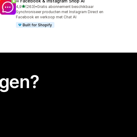
∞ Facebook & Instagram Shop AI
van 5 sterren
4,9
(263)
•
Gratis abonnement beschikbaar
263 recensies in totaal
Synchroniseer producten met Instagram Direct en
Facebook en verkoop met Chat AI
Built for Shopify
egen?