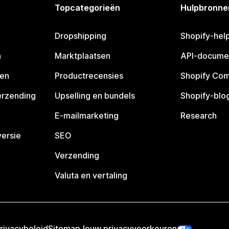
Topcategorieën
Hulpbronne
Dropshipping
Shopify-hel
n
Marktplaatsen
API-docume
pen
Productrecensies
Shopify Co
erzending
Upselling en bundels
Shopify-blo
E-mailmarketing
Research
ersie
SEO
Verzending
Valuta en vertaling
rivacybeleid
Sitemap
Jouw privacyvoorkeuren