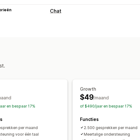
orieën
Chat
Berichten versturen in real time
AI-chatbots
Live chat
E-mailchat
Me
Geautomatiseerde antwoorden
Veelgestelde vragen
Begroetingen
st.
Aanpassing
Kleur en lettertype
Welkomstbericht
Growth
$49
maand
/maand
jaar en bespaar 17%
of $490/jaar en bespaar 17%
es
Functies
esprekken per maand
2.500 gesprekken per maand
teuning voor één taal
Meertalige ondersteuning