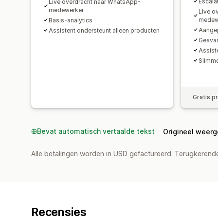
Escala
Live overdracht naar WhatsApp-
medewerker
Live o
medew
Basis-analytics
Aangep
Assistent ondersteunt alleen producten
Geavan
Assist
Slimme
Gratis p
Bevat automatisch vertaalde tekst
Origineel weer
Alle betalingen worden in USD gefactureerd. Terugkeren
Recensies