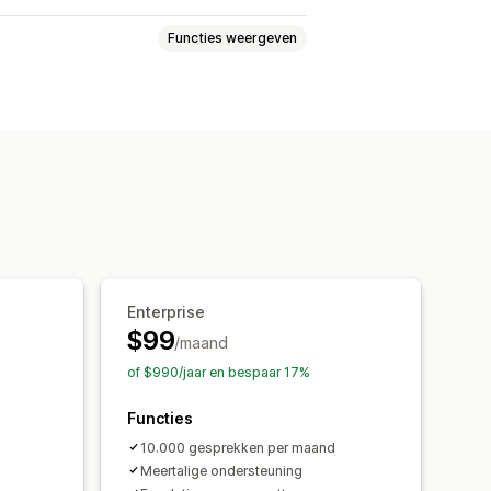
Functies weergeven
erdere talen
Callback
Snelle reacties
en
Chatknoppen
Enterprise
$99
/maand
of $990/jaar en bespaar 17%
Functies
10.000 gesprekken per maand
Meertalige ondersteuning