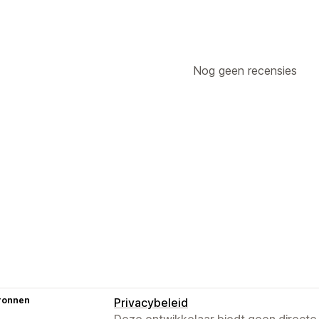
Nog geen recensies
ronnen
Privacybeleid
Deze ontwikkelaar biedt geen directe