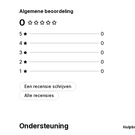
Algemene beoordeling
0
5
0
4
0
3
0
2
0
1
0
Een recensie schrijven
Alle recensies
Ondersteuning
Hulpb