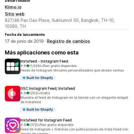
Desarrollador
Klimo.io
Sitio web
827/48 Pan Dao Place, Sukhumvit 50, Bangkok, TH-10,
10260, TH
Fecha de lanzamiento
17 de junio de 2019 ·
Registro de cambios
Más aplicaciones como esta
Instafeed ‑ Instagram Feed
de 5 estrellas
4.9
(1,928)
•
Plan gratis disponible
1928 reseñas en total
Feeds de Instagram oficiales personálizables que atraen ventas
Built for Shopify
GSC Instagram Feed, Instafeed
de 5 estrellas
4.9
(202)
•
Gratis
202 reseñas en total
Muestra el feed de Instagram en la tienda con un elegante widget
de Instafeed
Built for Shopify
Instafeed for Instagram Feed
de 5 estrellas
4.9
(372)
•
Plan gratis disponible
372 reseñas en total
Feed de Instagram + historias con publicaciones de Insta Feed con
opción de compra