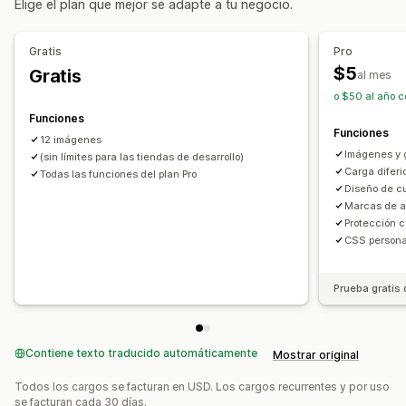
Elige el plan que mejor se adapte a tu negocio.
Estilos personalizados
CSS personalizado
Subida masiva
Editor de arrastrar y soltar
Gratis
Pro
Cambio de tamaño de las imágenes
$5
Gratis
al mes
Protección de las imágenes
Descripciones
SEO
o $50 al año c
Zoom en imágenes
Efectos de desplazamiento
Funciones
Funciones
Adaptación a dispositivos móviles
12 imágenes
Imágenes y g
Compartir en redes sociales
(sin límites para las tiendas de desarrollo)
Carga diferi
Todas las funciones del plan Pro
Diseño de c
Marcas de 
Protección c
CSS persona
Prueba gratis 
Contiene texto traducido automáticamente
Mostrar original
Todos los cargos se facturan en USD. Los cargos recurrentes y por uso
se facturan cada 30 días.