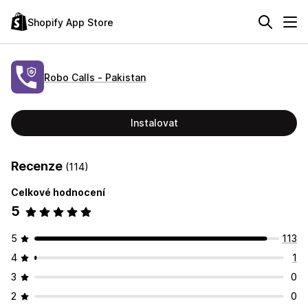
Shopify App Store
Robo Calls ‑ Pakistan
Instalovat
Recenze
(114)
Celkové hodnocení
5
5
113
4
1
3
0
2
0