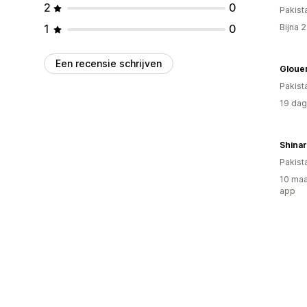
2
0
Pakist
1
0
Bijna 
Een recensie schrijven
Gloue
Pakist
19 dag
Shina
Pakist
10 maa
app