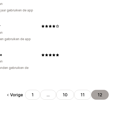
an
2 jaar gebruiken de app
r
an
en gebruiken de app
re
an
nden gebruiken de
Vorige
1
…
10
11
12