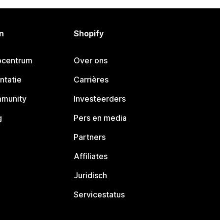
n
Shopify
pcentrum
Over ons
ntatie
Carrières
mmunity
Investeerders
g
Pers en media
Partners
Affiliates
Juridisch
Servicestatus