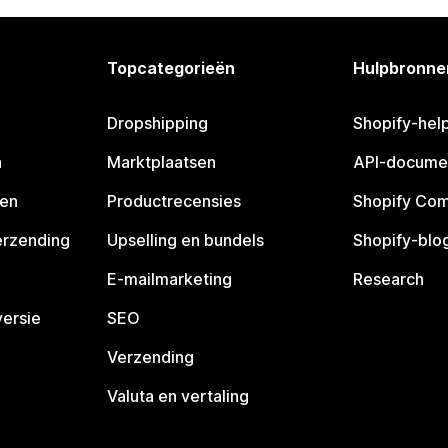
Topcategorieën
Hulpbronne
Dropshipping
Shopify-hel
n
Marktplaatsen
API-docume
pen
Productrecensies
Shopify Co
erzending
Upselling en bundels
Shopify-blo
E-mailmarketing
Research
ersie
SEO
Verzending
Valuta en vertaling