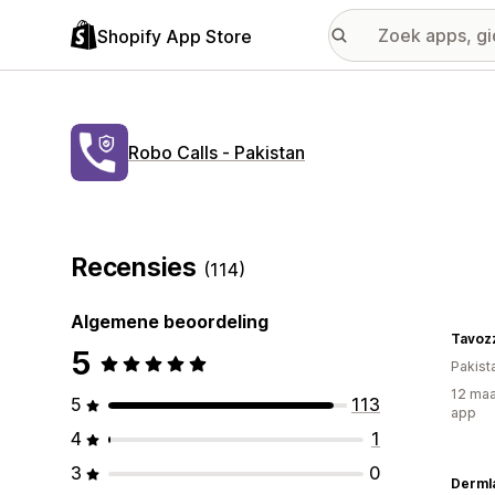
Shopify App Store
Robo Calls ‑ Pakistan
Recensies
(114)
Algemene beoordeling
Tavoz
5
Pakist
12 maa
5
113
app
4
1
3
0
Derml