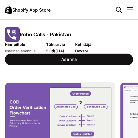
Shopify App Store
Robo Calls ‑ Pakistan
Hinnoittelu
Tähtiarvio
Kehittäjä
Ilmainen asennus
5,0
(114)
Devsol
Asenna