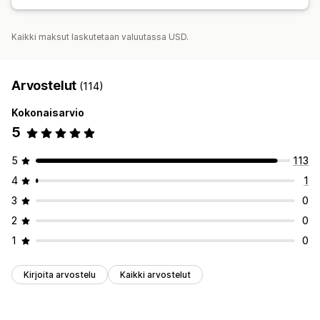
Kaikki maksut laskutetaan valuutassa USD.
Arvostelut
(114)
Kokonaisarvio
5
5
113
4
1
3
0
2
0
1
0
Kirjoita arvostelu
Kaikki arvostelut