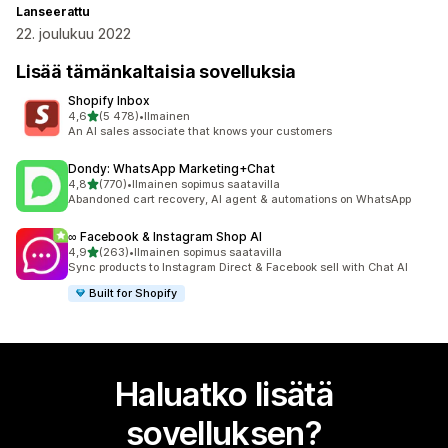
Lanseerattu
22. joulukuu 2022
Lisää tämänkaltaisia sovelluksia
Shopify Inbox
/ 5 tähteä
4,6
(5 478)
•
Ilmainen
5478 arvostelua yhteensä
An AI sales associate that knows your customers
Dondy: WhatsApp Marketing+Chat
/ 5 tähteä
4,8
(770)
•
Ilmainen sopimus saatavilla
770 arvostelua yhteensä
Abandoned cart recovery, AI agent & automations on WhatsApp
∞ Facebook & Instagram Shop AI
/ 5 tähteä
4,9
(263)
•
Ilmainen sopimus saatavilla
263 arvostelua yhteensä
Sync products to Instagram Direct & Facebook sell with Chat AI
Built for Shopify
Haluatko lisätä
sovelluksen?