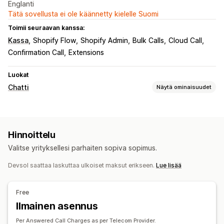
Englanti
Tätä sovellusta ei ole käännetty kielelle Suomi
Toimii seuraavan kanssa:
Kassa
Shopify Flow
Shopify Admin
Bulk Calls
Cloud Call
Confirmation Call
Extensions
Luokat
Chatti
Näytä ominaisuudet
Automaattiset vastaukset
Toimituksen yhteydessä maksettavien tilausten
varmennus
Hinnoittelu
Valitse yrityksellesi parhaiten sopiva sopimus.
Devsol saattaa laskuttaa ulkoiset maksut erikseen.
Lue lisää
Free
Ilmainen asennus
Per Answered Call Charges as per Telecom Provider.