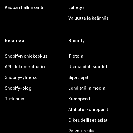
Kaupan hallinnointi
Lähetys
Valuutta ja käännös
Resurssit
Shopify
Shopifyn ohjekeskus
Tietoja
API-dokumentaatio
Uramahdollisuudet
Shopify-yhteisö
Sijoittajat
Shopify-blogi
Lehdistö ja media
Tutkimus
Kumppanit
Affiliate-kumppanit
Oikeudelliset asiat
Palvelun tila