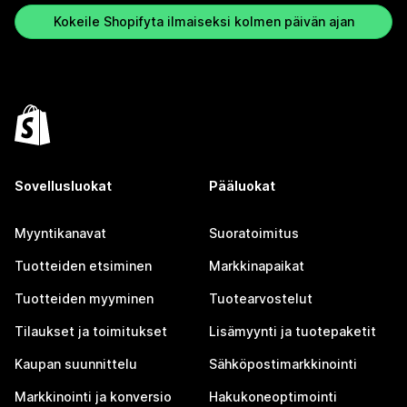
Kokeile Shopifyta ilmaiseksi kolmen päivän ajan
Sovellusluokat
Pääluokat
Myyntikanavat
Suoratoimitus
Tuotteiden etsiminen
Markkinapaikat
Tuotteiden myyminen
Tuotearvostelut
Tilaukset ja toimitukset
Lisämyynti ja tuotepaketit
Kaupan suunnittelu
Sähköpostimarkkinointi
Markkinointi ja konversio
Hakukoneoptimointi