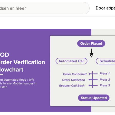
Door apps
ij met uitgelichte afbeeldingen