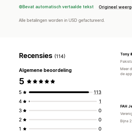
Bevat automatisch vertaalde tekst
Origineel weer
Alle betalingen worden in USD gefactureerd.
Recensies
(114)
Pakist
Meer d
Algemene beoordeling
de ap
5
5
113
4
1
FAH J
3
0
Vereni
2
0
Bijna 
1
0