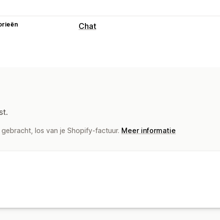
orieën
Chat
Geautomatiseerde antwoorden
Remboursverificatie
st.
gebracht, los van je Shopify-factuur.
Meer informatie