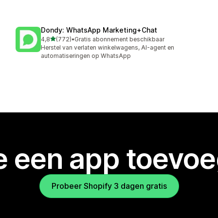
Dondy: WhatsApp Marketing+Chat
van 5 sterren
4,8
(772)
•
Gratis abonnement beschikbaar
772 recensies in totaal
Herstel van verlaten winkelwagens, AI-agent en
automatiseringen op WhatsApp
je een app toevo
Probeer Shopify 3 dagen gratis