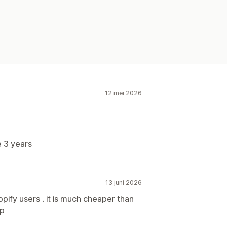
12 mei 2026
 3 years
13 juni 2026
ify users . it is much cheaper than
pp