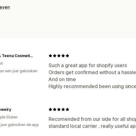
geven
Tony & Teena Cosmetics
an
Such a great app for shopify users
an een jaar gebruiken
Orders get confirmed without a hassle
p
And on time
Highly recommended been using since
ewelry
gde Staten
Recomended from our side for all shopp
2 jaar gebruiken de app
standard local carrier . really useful a