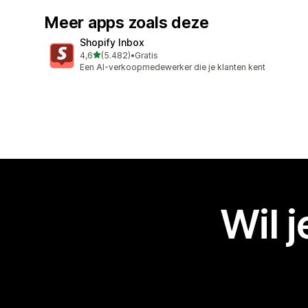
Meer apps zoals deze
Shopify Inbox
van 5 sterren
4,6
(5.482)
•
Gratis
5482 recensies in totaal
Een AI-verkoopmedewerker die je klanten kent
Wil 