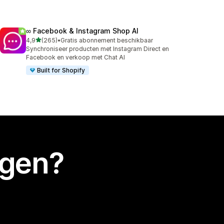
∞ Facebook & Instagram Shop AI
van 5 sterren
4,9
(265)
•
Gratis abonnement beschikbaar
265 recensies in totaal
Synchroniseer producten met Instagram Direct en
Facebook en verkoop met Chat AI
Built for Shopify
egen?