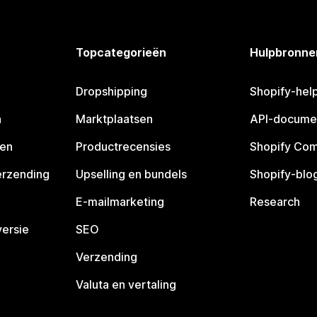
Topcategorieën
Hulpbronne
Dropshipping
Shopify-hel
n
Marktplaatsen
API-docume
pen
Productrecensies
Shopify Co
erzending
Upselling en bundels
Shopify-blo
E-mailmarketing
Research
ersie
SEO
Verzending
Valuta en vertaling