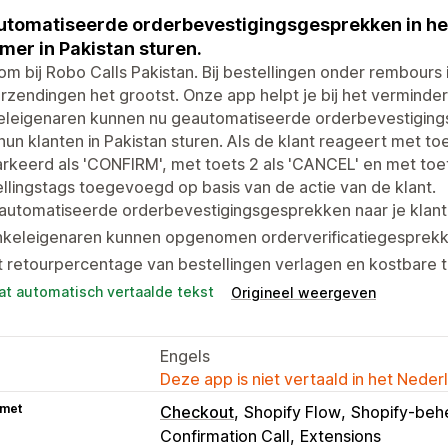
tomatiseerde orderbevestigingsgesprekken in het 
er in Pakistan sturen.
m bij Robo Calls Pakistan. Bij bestellingen onder rembours
rzendingen het grootst. Onze app helpt je bij het verminde
eleigenaren kunnen nu geautomatiseerde orderbevestigings
hun klanten in Pakistan sturen. Als de klant reageert met toe
keerd als 'CONFIRM', met toets 2 als 'CANCEL' en met toe
llingstags toegevoegd op basis van de actie van de klant.
utomatiseerde orderbevestigingsgesprekken naar je klante
keleigenaren kunnen opgenomen orderverificatiegesprekken
 retourpercentage van bestellingen verlagen en kostbare 
at automatisch vertaalde tekst
Origineel weergeven
Engels
Deze app is niet vertaald in het Neder
 met
Checkout
Shopify Flow
Shopify-beh
Confirmation Call
Extensions