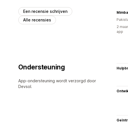
Een recensie schrijven
Mimba
Alle recensies
Pakist
2 maan
app
Ondersteuning
Hulpb
App-ondersteuning wordt verzorgd door
Devsol.
Ontwik
Geïnt