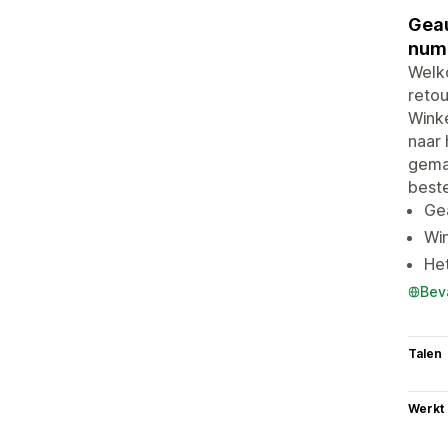
Geau
numm
Welko
retou
Wink
naar 
gemar
beste
Gea
Win
Het
Bev
Talen
Werkt