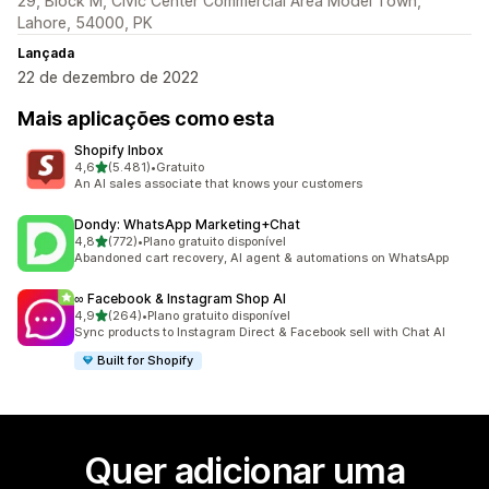
29, Block M, Civic Center Commercial Area Model Town,
Lahore, 54000, PK
Lançada
22 de dezembro de 2022
Mais aplicações como esta
Shopify Inbox
de 5 estrelas
4,6
(5.481)
•
Gratuito
5481 total de avaliações
An AI sales associate that knows your customers
Dondy: WhatsApp Marketing+Chat
de 5 estrelas
4,8
(772)
•
Plano gratuito disponível
772 total de avaliações
Abandoned cart recovery, AI agent & automations on WhatsApp
∞ Facebook & Instagram Shop AI
de 5 estrelas
4,9
(264)
•
Plano gratuito disponível
264 total de avaliações
Sync products to Instagram Direct & Facebook sell with Chat AI
Built for Shopify
Quer adicionar uma