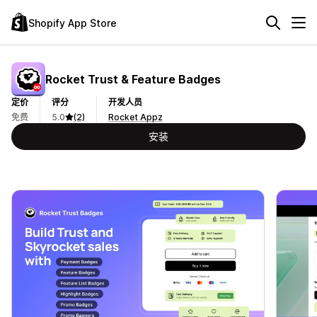
Shopify App Store
Rocket Trust & Feature Badges
定价
评分
开发人员
免费
5.0
(2)
Rocket Appz
安装