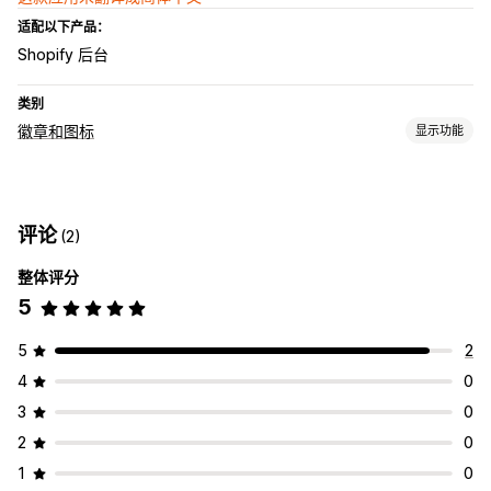
适配以下产品：
Shopify 后台
类别
徽章和图标
显示功能
图标类型
自定义
保证
支付
产品功能
促销横幅
安全
运输
信任
保修
评论
(2)
自定义
整体评分
背景
边框
颜色
自定义文本
样式
尺寸
自动适应移动设备
5
特定设备
图标位置
5
2
手动定位
自动定位
自定义页面
购物车页面
结账页面
4
0
产品系列页面
主页
登陆页面
产品页面
3
0
2
0
1
0