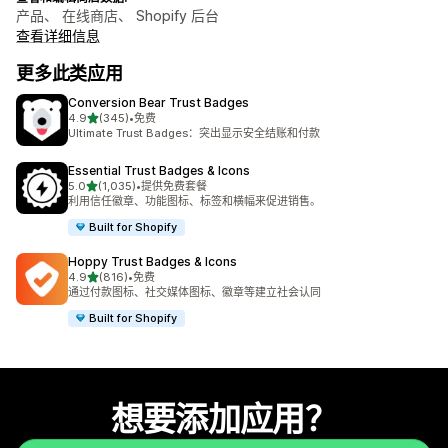
产品、 在线商店、 Shopify 后台
查看详细信息
更多此类应用
Conversion Bear Trust Badges
星（满分 5 星）
4.9
(345)
•
免费
总共 345 条评论
Ultimate Trust Badges：突出显示安全结账和付款
Essential Trust Badges & Icons
星（满分 5 星）
5.0
(1,035)
•
提供免费套餐
总共 1035 条评论
利用信任徽章、功能图标、标签和横幅来促进销售。
Built for Shopify
Hoppy Trust Badges & Icons
星（满分 5 星）
4.9
(816)
•
免费
总共 816 条评论
通过付款图标、社交媒体图标、徽章等建立社会认同
Built for Shopify
想要添加应用？