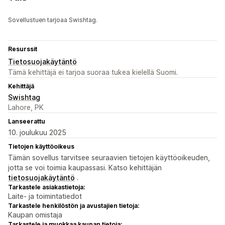
Sovellustuen tarjoaa Swishtag.
Resurssit
Tietosuojakäytäntö
Tämä kehittäjä ei tarjoa suoraa tukea kielellä Suomi.
Kehittäjä
Swishtag
Lahore, PK
Lanseerattu
10. joulukuu 2025
Tietojen käyttöoikeus
Tämän sovellus tarvitsee seuraavien tietojen käyttöoikeuden,
jotta se voi toimia kaupassasi. Katso kehittäjän
tietosuojakäytäntö
.
Tarkastele asiakastietoja:
Laite- ja toimintatiedot
Tarkastele henkilöstön ja avustajien tietoja:
Kaupan omistaja
Tarkastele ja muokkaa kaupan tietoja: