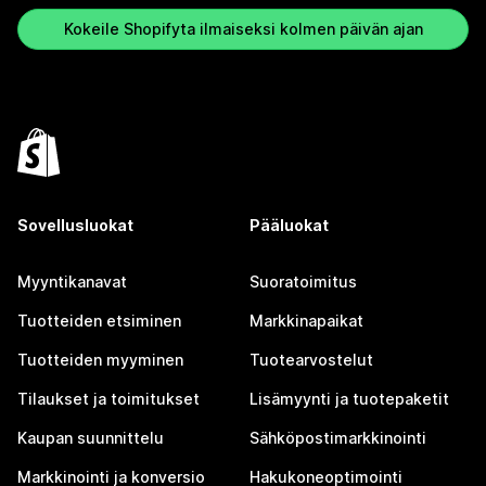
Kokeile Shopifyta ilmaiseksi kolmen päivän ajan
Sovellusluokat
Pääluokat
Myyntikanavat
Suoratoimitus
Tuotteiden etsiminen
Markkinapaikat
Tuotteiden myyminen
Tuotearvostelut
Tilaukset ja toimitukset
Lisämyynti ja tuotepaketit
Kaupan suunnittelu
Sähköpostimarkkinointi
Markkinointi ja konversio
Hakukoneoptimointi