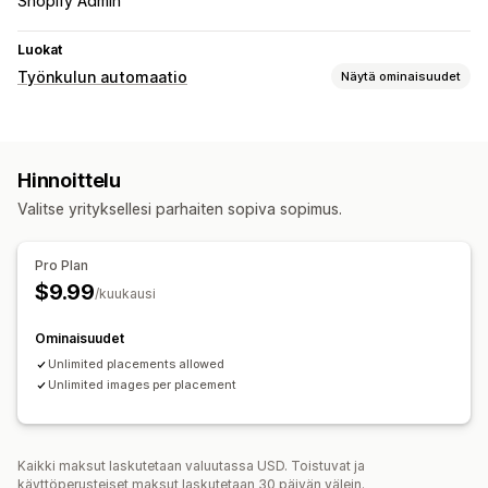
Shopify Admin
Luokat
Työnkulun automaatio
Näytä ominaisuudet
Automaattiset tehtävät
Aikaperusteiset
Hinnoittelu
Mukautukset
Valitse yrityksellesi parhaiten sopiva sopimus.
Ajastetut tehtävät
Pro Plan
$9.99
/kuukausi
Ominaisuudet
Unlimited placements allowed
Unlimited images per placement
Kaikki maksut laskutetaan valuutassa USD. Toistuvat ja
käyttöperusteiset maksut laskutetaan 30 päivän välein.