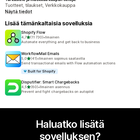
Tuotteet, tilaukset, Verkkokauppa
Näytä tiedot
Lisää tämänkaltaisia sovelluksia
Shopify Flow
/ 5 tähteä
4,7
(11 730)
•
Ilmainen
11730 arvostelua yhteensä
Automate everything and get back to business
WorkflowMail Emails
/ 5 tähteä
5,0
(41)
•
Ilmainen sopimus saatavilla
41 arvostelua yhteensä
Send transactional emails with Flow automation actions
Built for Shopify
Disputifier: Smart Chargebacks
/ 5 tähteä
4,5
(80)
•
Ilmainen asennus
80 arvostelua yhteensä
Prevent and fight chargebacks on autopilot
Haluatko lisätä
sovelluksen?