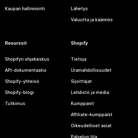
Kaupan hallinnointi
Lähetys
Valuutta ja käännös
Resurssit
Shopify
Shopifyn ohjekeskus
Tietoja
API-dokumentaatio
Uramahdollisuudet
Shopify-yhteisö
Sijoittajat
Shopify-blogi
Lehdistö ja media
Tutkimus
Kumppanit
Affiliate-kumppanit
Oikeudelliset asiat
Palvelun tila