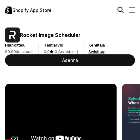
Shopify App Store
Rocket Image Scheduler
Hinnoittelu
Tähtiarvio
Kehittäjä
$9.99/kuukausi
0,0
(0 Arvostelut)
Swishtag
Asenna