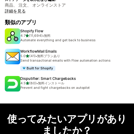
商品、 注文、 オンラインストア
詳細を見る
類似のアプリ
Shopify Flow
5つ星中
4.7
(11,694)
•
無料
合計レビュー数：11694件
Automate everything and get back to business
WorkflowMail Emails
5つ星中
5.0
(41)
•
無料プランあり
合計レビュー数：41件
Send transactional emails with Flow automation actions
Built for Shopify
Disputifier: Smart Chargebacks
5つ星中
4.5
(80)
•
無料インストール
合計レビュー数：80件
Prevent and fight chargebacks on autopilot
使ってみたいアプリがあり
ましたか？