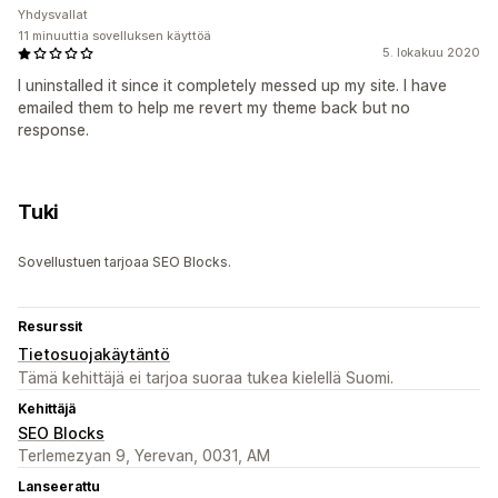
Yhdysvallat
11 minuuttia sovelluksen käyttöä
5. lokakuu 2020
I uninstalled it since it completely messed up my site. I have
emailed them to help me revert my theme back but no
response.
Tuki
Sovellustuen tarjoaa SEO Blocks.
Resurssit
Tietosuojakäytäntö
Tämä kehittäjä ei tarjoa suoraa tukea kielellä Suomi.
Kehittäjä
SEO Blocks
Terlemezyan 9, Yerevan, 0031, AM
Lanseerattu