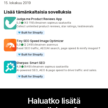
15. lokakuu 2019
Lisää tämänkaltaisia sovelluksia
Judge.me Product Reviews App
/ 5 tähteä
5,0
(43 119)
•
Ilmainen sopimus saatavilla
43119 arvostelua yhteensä
Collect unlimited product reviews, star ratings, testimonials
Built for Shopify
Tiny SEO Speed Image Optimizer
/ 5 tähteä
5,0
(2 249)
•
Ilmainen asennus
2249 arvostelua yhteensä
Boost SEO traffic, AEO/AI search, page speed & minify images!↑
Built for Shopify
Sherpas: Smart SEO
/ 5 tähteä
4,9
(849)
•
Ilmainen sopimus saatavilla
849 arvostelua yhteensä
AI-powered SEO, AEO & page speed to drive traffic and sales.
Built for Shopify
Haluatko lisätä