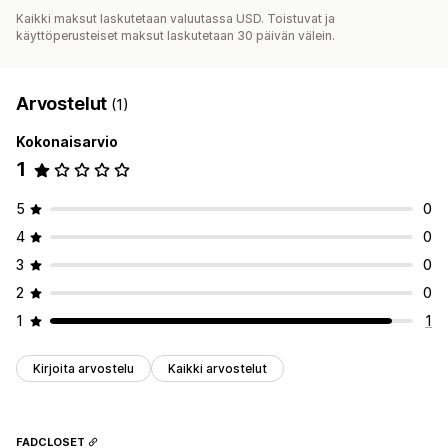
Kaikki maksut laskutetaan valuutassa USD. Toistuvat ja
käyttöperusteiset maksut laskutetaan 30 päivän välein.
Arvostelut
(1)
Kokonaisarvio
1
5
0
4
0
3
0
2
0
1
1
Kirjoita arvostelu
Kaikki arvostelut
FADCLOSET