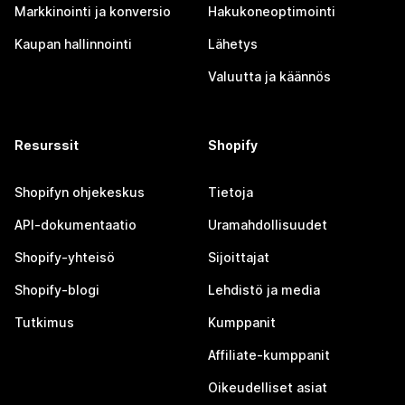
Markkinointi ja konversio
Hakukoneoptimointi
Kaupan hallinnointi
Lähetys
Valuutta ja käännös
Resurssit
Shopify
Shopifyn ohjekeskus
Tietoja
API-dokumentaatio
Uramahdollisuudet
Shopify-yhteisö
Sijoittajat
Shopify-blogi
Lehdistö ja media
Tutkimus
Kumppanit
Affiliate-kumppanit
Oikeudelliset asiat