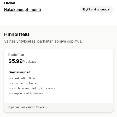
Luokat
Hakukoneoptimointi
Näytä ominaisuudet
Hakuoptimointityökalut
Laiska lataus
Paikallinen hakukoneoptimointi
Hinnoittelu
Tehokkuuden valvonta
Valitse yrityksellesi parhaiten sopiva sopimus.
Tiedot ja vinkit
Basic Plan
$5.99
/kuukausi
Ominaisuudet
- preloading links
- load much faster
- No browser loading indicators
- supports all browsers
3 päivän maksuton kokeilu