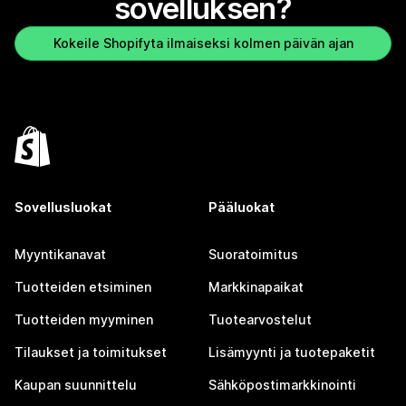
sovelluksen?
Kokeile Shopifyta ilmaiseksi kolmen päivän ajan
Sovellusluokat
Pääluokat
Myyntikanavat
Suoratoimitus
Tuotteiden etsiminen
Markkinapaikat
Tuotteiden myyminen
Tuotearvostelut
Tilaukset ja toimitukset
Lisämyynti ja tuotepaketit
Kaupan suunnittelu
Sähköpostimarkkinointi