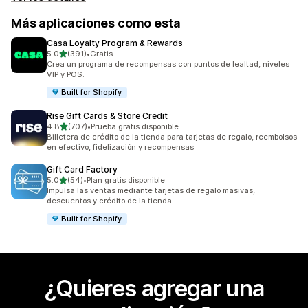
Más aplicaciones como esta
Casa Loyalty Program & Rewards
de 5 estrellas
5.0
(391)
•
Gratis
391 reseñas en total
Crea un programa de recompensas con puntos de lealtad, niveles
VIP y POS.
Built for Shopify
Rise Gift Cards & Store Credit
de 5 estrellas
4.8
(707)
•
Prueba gratis disponible
707 reseñas en total
Billetera de crédito de la tienda para tarjetas de regalo, reembolsos
en efectivo, fidelización y recompensas
Gift Card Factory
de 5 estrellas
5.0
(54)
•
Plan gratis disponible
54 reseñas en total
Impulsa las ventas mediante tarjetas de regalo masivas,
descuentos y crédito de la tienda
Built for Shopify
¿Quieres agregar una