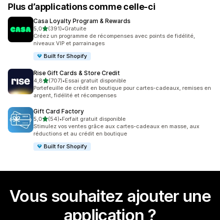
Plus d’applications comme celle-ci
Casa Loyalty Program & Rewards
étoile(s) sur 5
5,0
(391)
•
Gratuite
391 avis au total
Créez un programme de récompenses avec points de fidélité,
niveaux VIP et parrainages
Built for Shopify
Rise Gift Cards & Store Credit
étoile(s) sur 5
4,8
(707)
•
Essai gratuit disponible
707 avis au total
Portefeuille de crédit en boutique pour cartes-cadeaux, remises en
argent, fidélité et récompenses
Gift Card Factory
étoile(s) sur 5
5,0
(54)
•
Forfait gratuit disponible
54 avis au total
Stimulez vos ventes grâce aux cartes-cadeaux en masse, aux
réductions et au crédit en boutique
Built for Shopify
Vous souhaitez ajouter une
application ?