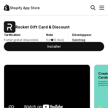
Shopify App Store
Rocket Gift Card & Discount
Tarification
Note
Développeur
Forfait gratuit disponible
0,0
(0 Avis)
Swishtag
Installer