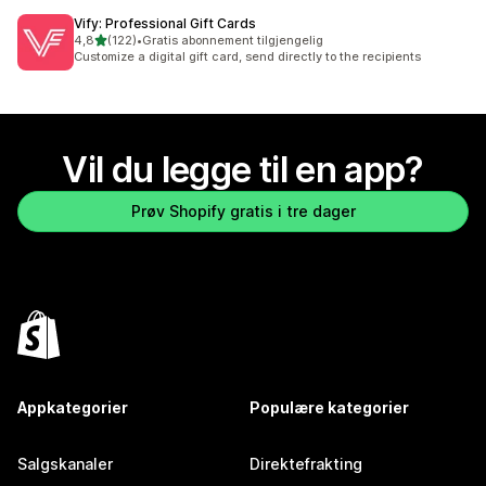
Vify: Professional Gift Cards
av 5 stjerner
4,8
(122)
•
Gratis abonnement tilgjengelig
Totalt 122 omtaler
Customize a digital gift card, send directly to the recipients
Vil du legge til en app?
Prøv Shopify gratis i tre dager
Appkategorier
Populære kategorier
Salgskanaler
Direktefrakting