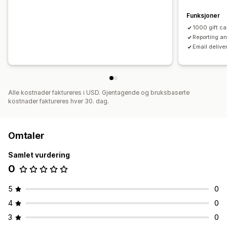
Funksjoner
1000 gift c
Reporting an
Email delive
Alle kostnader faktureres i USD. Gjentagende og bruksbaserte
kostnader faktureres hver 30. dag.
Omtaler
Samlet vurdering
0
5
0
4
0
3
0