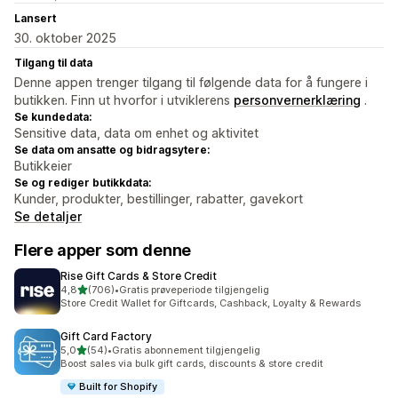
Lansert
30. oktober 2025
Tilgang til data
Denne appen trenger tilgang til følgende data for å fungere i
butikken. Finn ut hvorfor i utviklerens
personvernerklæring
.
Se kundedata:
Sensitive data, data om enhet og aktivitet
Se data om ansatte og bidragsytere:
Butikkeier
Se og rediger butikkdata:
Kunder, produkter, bestillinger, rabatter, gavekort
Se detaljer
Flere apper som denne
Rise Gift Cards & Store Credit
av 5 stjerner
4,8
(706)
•
Gratis prøveperiode tilgjengelig
Totalt 706 omtaler
Store Credit Wallet for Giftcards, Cashback, Loyalty & Rewards
Gift Card Factory
av 5 stjerner
5,0
(54)
•
Gratis abonnement tilgjengelig
Totalt 54 omtaler
Boost sales via bulk gift cards, discounts & store credit
Built for Shopify