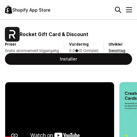
Shopify App Store
Rocket Gift Card & Discount
Priser
Vurdering
Utvikler
Gratis abonnement tilgjengelig
0.0
(0 Omtaler)
Swishtag
Installer