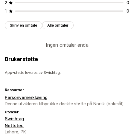
2
0
1
0
Skriv en omtale
Alle omtaler
Ingen omtaler enda
Brukerstøtte
App-støtte leveres av Swishtag.
Ressurser
Personvernerklæring
Denne utvikleren tilbyr ikke direkte støtte på Norsk (bokmål).
Utvikler
Swishtag
Nettsted
Lahore, PK