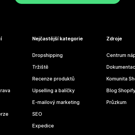
í
Nejčastější kategorie
Zdroje
Dropshipping
Centrum náp
Tržiště
Dokumentace
Recenze produktů
Komunita Sh
rava
Upselling a balíčky
Blog Shopif
E-mailový marketing
Průzkum
erze
SEO
Expedice