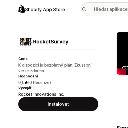
Shopify App Store
Galer
RocketSurvey
Cena
K dispozici je bezplatný plán. Zkušební
verze zdarma.
Hodnocení
0,0
(0 Recenze)
Vývojář
Rocket Innovations Inc.
Instalovat
Send