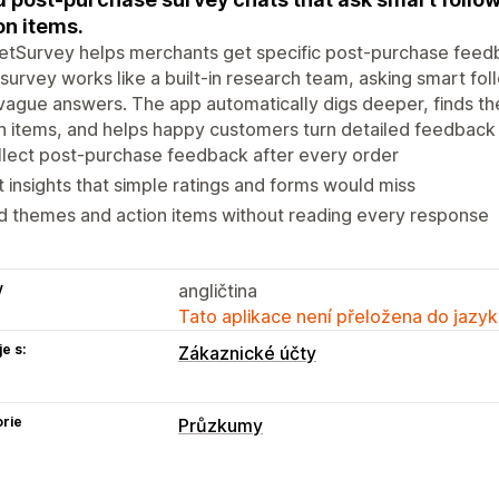
on items.
tSurvey helps merchants get specific post-purchase feedba
survey works like a built-in research team, asking smart f
vague answers. The app automatically digs deeper, finds th
n items, and helps happy customers turn detailed feedback
lect post-purchase feedback after every order
 insights that simple ratings and forms would miss
d themes and action items without reading every response
y
angličtina
Tato aplikace není přeložena do jazyk
e s:
Zákaznické účty
rie
Průzkumy
Přizpůsobení formuláře