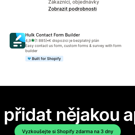
Zákazníci, objednávky
Zobrazit podrobnosti
Hulk Contact Form Builder
z 5 hvězd
4,9
(1 885)
•
K dispozici je bezplatný plán
Celkový počet recenzí: 1885
Easy contact us form, custom forms & survey with form
builder
Built for Shopify
přidat nějakou a
Vyzkoušejte si Shopify zdarma na 3 dny