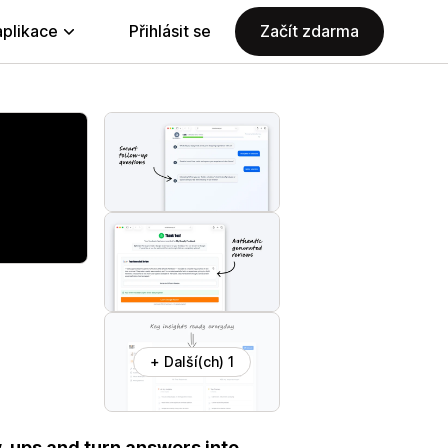
aplikace
Přihlásit se
Začít zdarma
+ Další(ch) 1
-ups and turn answers into