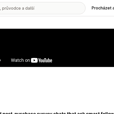
Procházet 
ie propagovaných obrázků
 post-purchase survey chats that ask smart follow