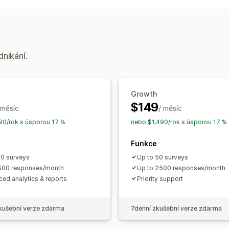
Vlastní styly
Šablony
Typy průzkumů
Spokojenost zákazníků
Průzkum trhu
Zpětná vazba k produktu
Ponákupní
dnikání.
Správa odeslaných příspěvků
Analytika
Growth
$149
 měsíc
/ měsíc
0/rok s úsporou 17 %
nebo $1,490/rok s úsporou 17 %
Funkce
10 surveys
Up to 50 surveys
500 responses/month
Up to 2500 responses/month
ed analytics & reports
Priority support
kušební verze zdarma
7denní zkušební verze zdarma