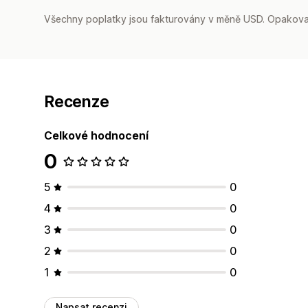
Všechny poplatky jsou fakturovány v měně USD. Opakovan
Recenze
Celkové hodnocení
0
5
0
4
0
3
0
2
0
1
0
Napsat recenzi