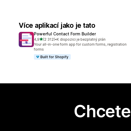
Více aplikací jako je tato
Powerful Contact Form Builder
z 5 hvězd
4,9
(2 312)
•
K dispozici je bezplatný plán
Celkový počet recenzí: 2312
Your all-in-one form app for custom forms, registration
forms
Built for Shopify
Chcete 