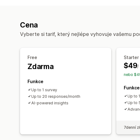
Cena
Vyberte si tarif, který nejlépe vyhovuje vašemu po
Free
Starter
$49
Zdarma
/
nebo $49
Funkce
Funkce
Up to 1 survey
Up to 
Up to 20 responses/month
Up to 
AI-powered insights
Advanc
7denní z