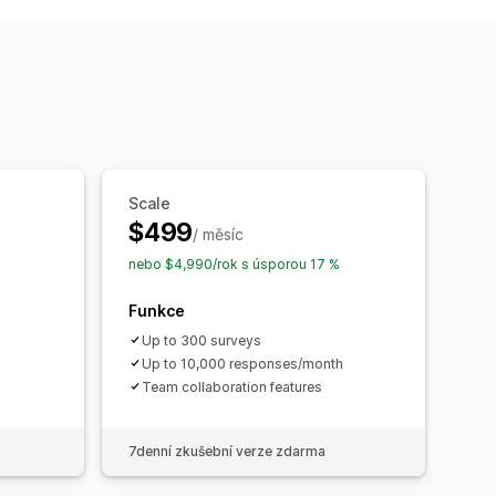
Net Promoter Score (NPS)
Atribuce
Scale
$499
/ měsíc
nebo $4,990/rok s úsporou 17 %
Funkce
Up to 300 surveys
Up to 10,000 responses/month
Team collaboration features
7denní zkušební verze zdarma