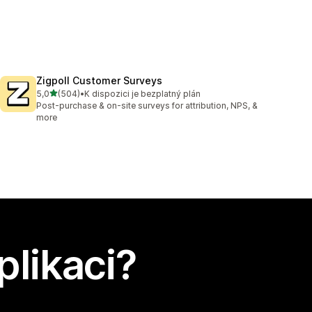
Zigpoll Customer Surveys
z 5 hvězd
5,0
(504)
•
K dispozici je bezplatný plán
Celkový počet recenzí: 504
Post-purchase & on-site surveys for attribution, NPS, &
more
plikaci?