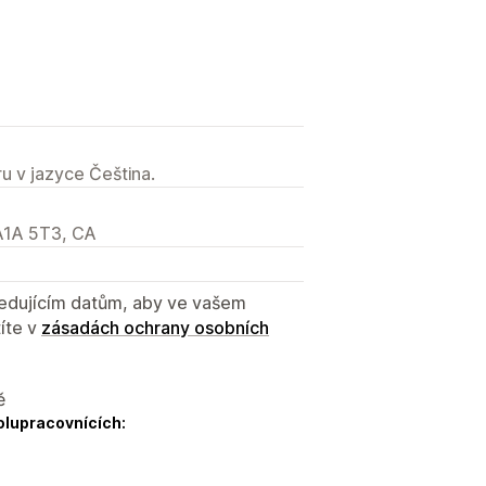
u v jazyce Čeština.
 A1A 5T3, CA
sledujícím datům, aby ve vašem
íte v
zásadách ochrany osobních
ě
olupracovnících: