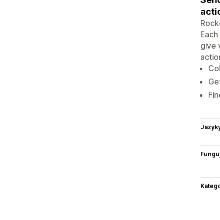
acti
Rocke
Each 
give 
actio
Col
Get
Fin
Jazyk
Funguj
Katego