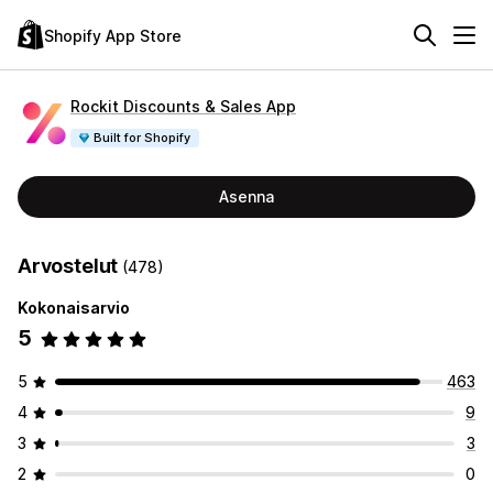
Shopify App Store
Rockit Discounts & Sales App
Built for Shopify
Asenna
Arvostelut
(478)
Kokonaisarvio
5
5
463
4
9
3
3
2
0