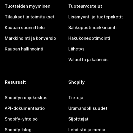
Tuotteiden myyminen
Tuotearvostelut
Tilaukset ja toimitukset
Lisämyynti ja tuotepaketit
Kaupan suunnittelu
Sähköpostimarkkinointi
Markkinointi ja konversio
Hakukoneoptimointi
Kaupan hallinnointi
Lähetys
Valuutta ja käännös
Resurssit
Shopify
Shopifyn ohjekeskus
Tietoja
API-dokumentaatio
Uramahdollisuudet
Shopify-yhteisö
Sijoittajat
Shopify-blogi
Lehdistö ja media