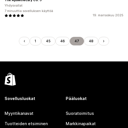
Yhdysvallat
7 minuuttia sovelluksen käyttöä
19. marraskuu 2025
1
45
46
47
48
Sovellusluokat
Pääluokat
Myyntikanavat
Suoratoimitus
Tuotteiden etsiminen
Markkinapaikat