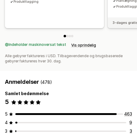
Planlægning
Produkttagging
Produkttagg
3-dages grati
Indeholder maskinoversat tekst
Vis oprindelig
Alle gebyrer faktureres i USD. Tilbagevendende og brugsbaserede
gebyrer faktureres hver 30. dag.
Anmeldelser
(478)
Samlet bedømmelse
5
5
463
4
9
3
3