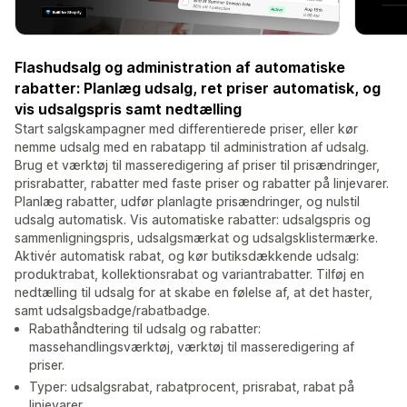
Flashudsalg og administration af automatiske
rabatter: Planlæg udsalg, ret priser automatisk, og
vis udsalgspris samt nedtælling
Start salgskampagner med differentierede priser, eller kør
nemme udsalg med en rabatapp til administration af udsalg.
Brug et værktøj til masseredigering af priser til prisændringer,
prisrabatter, rabatter med faste priser og rabatter på linjevarer.
Planlæg rabatter, udfør planlagte prisændringer, og nulstil
udsalg automatisk. Vis automatiske rabatter: udsalgspris og
sammenligningspris, udsalgsmærkat og udsalgsklistermærke.
Aktivér automatisk rabat, og kør butiksdækkende udsalg:
produktrabat, kollektionsrabat og variantrabatter. Tilføj en
nedtælling til udsalg for at skabe en følelse af, at det haster,
samt udsalgsbadge/rabatbadge.
Rabathåndtering til udsalg og rabatter:
massehandlingsværktøj, værktøj til masseredigering af
priser.
Typer: udsalgsrabat, rabatprocent, prisrabat, rabat på
linjevarer