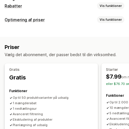
Rabatter
Vis funktioner
Rabattyper
Optimering af priser
Vis funktioner
Faste priser
Differentieret prissætning
Mængderabatter
Prisstyring
Antalsbegrænsning
Faste rabatter
Procentrabatter
Prisregler
Procentrabatter
Fastsatte rabatter
Masserabatter
Rabatter i indkøbskurv
Priser
Mængderabatter
Niveauinddelte rabatter
Rabatter ved betaling
Produktpakker
Vælg det abonnement, der passer bedst til din virksomhed.
Tilpassede priser
Automatisk genprissætning
Udsalg
Tidsbegrænsede tilbud
Nedtællingsure
Dynamiske priser
Planlægning
Masseredigering
Tags
Tilbagefør priser
Tilpassede rabatter
Gratis
Starter
Administration af rabatter
$7.99
Gratis
om 
Masseredigering
Tilpasning til lokale forhold
Kampagner
eller $76.70 o
Udløsere og regler
Målretning
Geolokation
Tagging
Funktioner
Funktioner
Filtering
Op til 50 produktvarianter på udsalg
Op til 2.000
1 mængderabat
10 mængder
1 nedtællingsur
5 nedtællin
Avanceret filtrering
Avanceret fi
Ekskludering af produkter
Ekskludering
Planlægning af udsalg