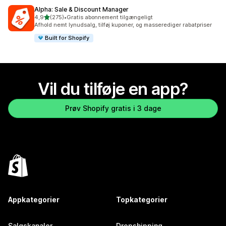
Alpha: Sale & Discount Manager
ud af 5 stjerner
4,9
(275)
•
Gratis abonnement tilgængeligt
275 anmeldelser i alt
Afhold nemt lynudsalg, tilføj kuponer, og masserediger rabatpriser
Built for Shopify
Vil du tilføje en app?
Prøv Shopify gratis i 3 dage
Appkategorier
Topkategorier
Salgskanaler
Dropshipping