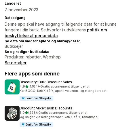
Lanceret
7. november 2023
Dataadgang
Denne app skal have adgang til følgende data for at kunne
fungere i din butik. Se hvorfor i udviklerens
politik om
beskyttelse af persondata
.
Se data om medarbejdere og bidragydere:
Butiksejer
Se og rediger butiksdata:
Produkter, rabatter, Webshop
Se detaljer
Flere apps som denne
Discounty: Bulk Discount Sales
ud af 5 stjerner
4,9
(1.184)
•
Gratis abonnement tilgængeligt
1184 anmeldelser i alt
Kør BOGO, Køb X, få Y, app til volumen- og mængderabat
Built for Shopify
Discount Mixer: Bulk Discounts
ud af 5 stjerner
5,0
(228)
•
Gratis abonnement tilgængeligt
228 anmeldelser i alt
Øg salget via mængderabat, køb X, få Y, rabatkode
Built for Shopify