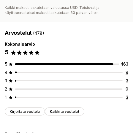
Kaikki maksut laskutetaan valuutassa USD. Toistuvat ja
käyttöperusteiset maksut laskutetaan 30 päivän välein.
Arvostelut
(478)
Kokonaisarvio
5
5
463
4
9
3
3
2
0
1
3
Kirjoita arvostelu
Kaikki arvostelut