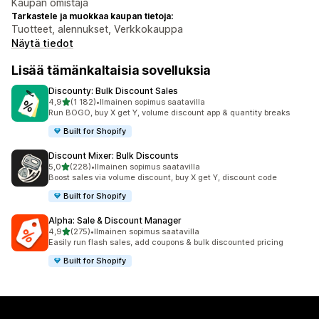
Kaupan omistaja
Tarkastele ja muokkaa kaupan tietoja:
Tuotteet, alennukset, Verkkokauppa
Näytä tiedot
Lisää tämänkaltaisia sovelluksia
Discounty: Bulk Discount Sales
/ 5 tähteä
4,9
(1 182)
•
Ilmainen sopimus saatavilla
1182 arvostelua yhteensä
Run BOGO, buy X get Y, volume discount app & quantity breaks
Built for Shopify
Discount Mixer: Bulk Discounts
/ 5 tähteä
5,0
(228)
•
Ilmainen sopimus saatavilla
228 arvostelua yhteensä
Boost sales via volume discount, buy X get Y, discount code
Built for Shopify
Alpha: Sale & Discount Manager
/ 5 tähteä
4,9
(275)
•
Ilmainen sopimus saatavilla
275 arvostelua yhteensä
Easily run flash sales, add coupons & bulk discounted pricing
Built for Shopify