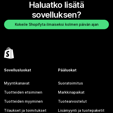
Haluatko lisätä
sovelluksen?
Kokeile Shopifyta ilmaiseksi kolmen päivän ajan
Sovellusluokat
Pääluokat
Myyntikanavat
Suoratoimitus
Tuotteiden etsiminen
Markkinapaikat
Tuotteiden myyminen
Tuotearvostelut
Tilaukset ja toimitukset
Lisämyynti ja tuotepaketit