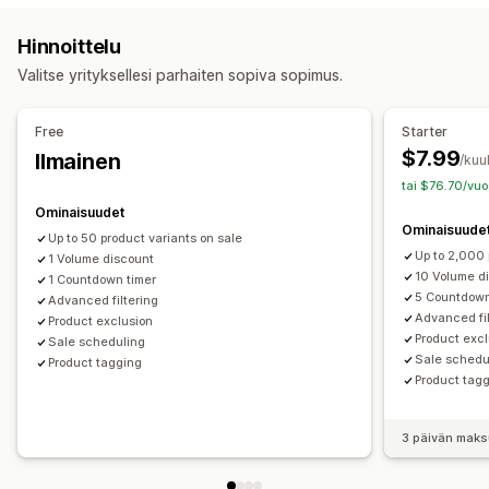
Hinnoittelusäännöt
Prosenttialennukset
Prosenttialennukset
Joukkoalennukset
Korialennukset
Hinnoittelu
Kiinteät alennukset
Volyymialennukset
Kassa-alennukset
Tuotepaketit
Valitse yrityksellesi parhaiten sopiva sopimus.
Porrastetut alennukset
Mukautettu hinnoittelu
Rajoitetun ajan tarjoukset
Ajastimet
Automaattinen uudelleenhinnoittelu
Poistomyynnit
Dynaaminen hinnoittelu
Mukautetut alennukset
Free
Starter
Ajastaminen
Joukkomuokkaus
Tunnisteet
Alennusten hallinnointi
$7.99
Ilmainen
/kuu
Palauta hinnoittelu
Joukkomuokkaus
Lokalisointi
Kampanjat
tai $76.70/vuo
Käynnistimet ja säännöt
Kohdentaminen
Geopaikannus
Ominaisuudet
Ominaisuude
Tunnisteet
Suodatus
Up to 50 product variants on sale
Up to 2,000 
1 Volume discount
10 Volume d
1 Countdown timer
5 Countdown
Advanced filtering
Advanced fil
Product exclusion
Product exc
Sale scheduling
Sale schedu
Product tagging
Product tag
3 päivän maks