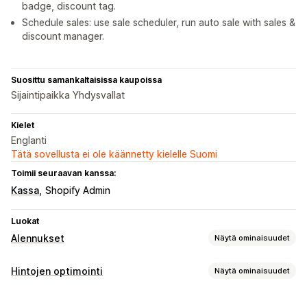
badge, discount tag.
Schedule sales: use sale scheduler, run auto sale with sales &
discount manager.
Suosittu samankaltaisissa kaupoissa
Sijaintipaikka Yhdysvallat
Kielet
Englanti
Tätä sovellusta ei ole käännetty kielelle Suomi
Toimii seuraavan kanssa:
Kassa
Shopify Admin
Luokat
Alennukset
Näytä ominaisuudet
Alennustyypit
Hintojen optimointi
Näytä ominaisuudet
Kiinteä hinnoittelu
Porrastettu hinnoittelu
Hinnoittelun hallinta
Volyymialennukset
Määräalennukset
Kiinteät alennukset