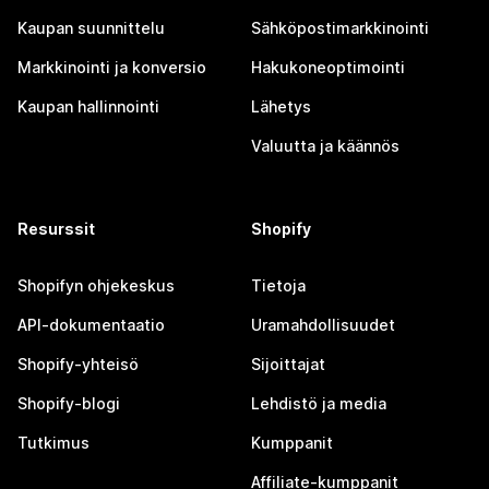
Kaupan suunnittelu
Sähköpostimarkkinointi
Markkinointi ja konversio
Hakukoneoptimointi
Kaupan hallinnointi
Lähetys
Valuutta ja käännös
Resurssit
Shopify
Shopifyn ohjekeskus
Tietoja
API-dokumentaatio
Uramahdollisuudet
Shopify-yhteisö
Sijoittajat
Shopify-blogi
Lehdistö ja media
Tutkimus
Kumppanit
Affiliate-kumppanit