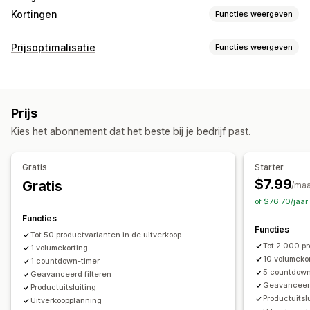
Kortingen
Functies weergeven
Soorten kortingen
Prijsoptimalisatie
Functies weergeven
Vaste prijzen
Gedifferentieerde prijzen
Volumekortingen
Prijsbeheer
Kwantumkortingen
Forfaitaire kortingen
Prijsregels
Percentagekortingen
Vaste kortingen
Percentagekortingen
Bulkkortingen
Prijs
Volumekortingen
Staffelkortingen
Aangepaste prijzen
Winkelwagenkortingen
Kortingen bij de checkout
Kies het abonnement dat het beste bij je bedrijf past.
Automatisch herprijzen
Flash sales
Planning
Productbundels
Tijdelijke aanbiedingen
Afteltimers
Bulkbewerking
Tags
Prijs terugzetten
Dynamische prijzen
Aangepaste kortingen
Gratis
Starter
Kortingen beheren
$7.99
Gratis
/ma
Bulkbewerking
Lokalisatie
Campagnes
of $76.70/jaa
Triggers en regels
Targeting
Geolocatie
Tagging
Filteren
Functies
Functies
Tot 50 productvarianten in de uitverkoop
Tot 2.000 pr
1 volumekorting
10 volumeko
1 countdown-timer
5 countdown
Geavanceerd filteren
Geavanceerd
Productuitsluiting
Productuitsl
Uitverkoopplanning