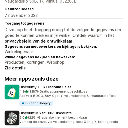
Naugarduko 50B, 17, Vilnius, 03228, LT
Geïntroduceerd
7 november 2023
Toegang tot gegevens
Deze app heeft toegang nodig tot de volgende gegevens om
goed te kunnen werken in je winkel. Ontdek waarom in het
privacybeleid van de ontwikkelaar
.
Gegevens van medewerkers en bijdragers bekijken:
Winkeleigenaar
Winkelgegevens bekijken en bewerken:
Producten, kortingen, Webshop
Zie details
Meer apps zoals deze
Discounty: Bulk Discount Sales
van 5 sterren
4,9
(1.187)
•
Gratis abonnement beschikbaar
1187 recensies in totaal
App voor BOGO, Buy X get Y, volumekorting & kwantumstaffels
Built for Shopify
Discount Mixer: Bulk Discounts
van 5 sterren
5,0
(228)
•
Gratis abonnement beschikbaar
228 recensies in totaal
Verhoog de omzet via volumekorting, koop X krijg Y, kortingscode