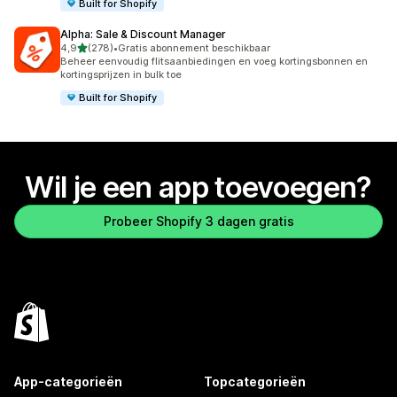
Built for Shopify
Alpha: Sale & Discount Manager
van 5 sterren
4,9
(278)
•
Gratis abonnement beschikbaar
278 recensies in totaal
Beheer eenvoudig flitsaanbiedingen en voeg kortingsbonnen en
kortingsprijzen in bulk toe
Built for Shopify
Wil je een app toevoegen?
Probeer Shopify 3 dagen gratis
App-categorieën
Topcategorieën