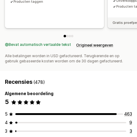
Uitverkoopp
Producten taggen
Producten t
Gratis proefp
Bevat automatisch vertaalde tekst
Origineel weergeven
Alle betalingen worden in USD gefactureerd. Terugkerende en op
gebruik gebaseerde kosten worden om de 30 dagen gefactureerd.
Recensies
(478)
Algemene beoordeling
5
5
463
4
9
3
3