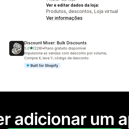
Ver e editar dados da loja:
Produtos, descontos, Loja virtual
Ver informações
Discount Mixer: Bulk Discounts
de 5 estrelas
5,0
(228)
•
Plano gratuito disponível
228 avaliações ao todo
Impulsione as vendas com desconto por volume,
Compre X, leve Y, código de desconto
Built for Shopify
r adicionar um 