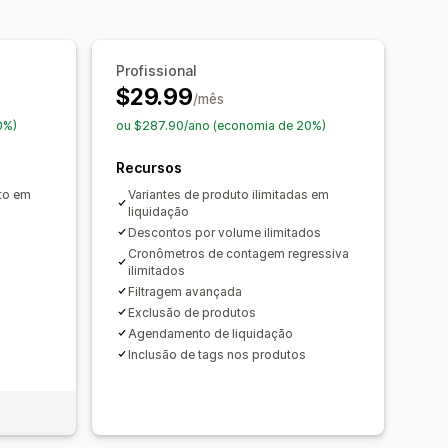
anhas
Acionadores e regras
Profissional
zação
Marcação com tag
Filtragem
$29.99
/mês
0%)
ou $287.90/ano (economia de 20%)
Recursos
to em
Variantes de produto ilimitadas em
liquidação
Descontos por volume ilimitados
Cronômetros de contagem regressiva
ilimitados
Filtragem avançada
Exclusão de produtos
Agendamento de liquidação
Inclusão de tags nos produtos