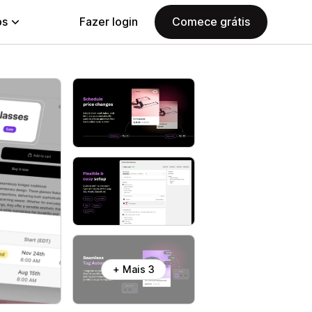
ps
Fazer login
Comece grátis
+ Mais 3