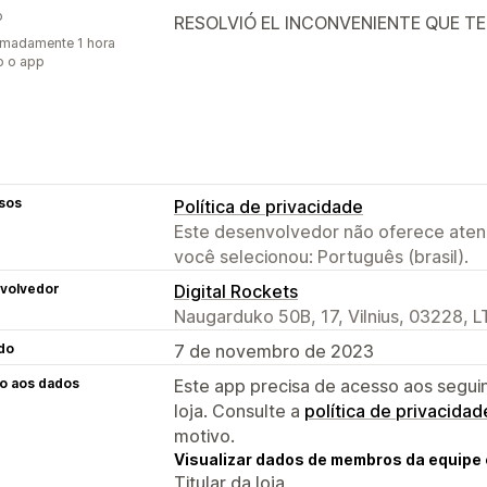
o
RESOLVIÓ EL INCONVENIENTE QUE TEN
madamente 1 hora
o o app
sos
Política de privacidade
Este desenvolvedor não oferece atend
você selecionou: Português (brasil).
volvedor
Digital Rockets
Naugarduko 50B, 17, Vilnius, 03228, L
do
7 de novembro de 2023
o aos dados
Este app precisa de acesso aos segui
loja. Consulte a
política de privacidad
motivo.
Visualizar dados de membros da equipe 
Titular da loja