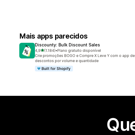
Mais apps parecidos
Discounty: Bulk Discount Sales
de 5 estrelas
4,9
(1.184)
•
Plano gratuito disponível
1184 avaliações ao todo
Crie promoções BOGO e Compre X Leve Y com o app de
descontos por volume e quantidade
Built for Shopify
Que