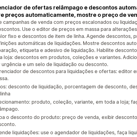
nciador de ofertas relâmpago e descontos automá
re preços automaticamente, mostre o preço de ve
e campanhas de venda com preços escalonados ou liquidaç
escontos. Use o editor de preços em massa para alteraçõe
lor fixo e descontos de item de linha. Agende descontos, 
inições automáticas de liquidações. Mostre descontos aut
ração, etiqueta e adesivo de liquidação. Habilite descont
a loja: descontos em produtos, coleções e variantes. Adic
 urgência e um selo de liquidação ou desconto.
enciador de descontos para liquidações e ofertas: editor 
ssa.
pos: desconto de liquidação, porcentagem de desconto, de
linha
ecionamento: produto, coleção, variante, em toda a loja; f
lâmpago.
ba o desconto do produto: preço de venda, exibir desconto,
sconto.
nde liquidações: use o agendador de liquidações, faça liq