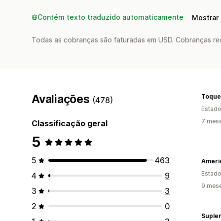
Contém texto traduzido automaticamente
Mostrar 
Todas as cobranças são faturadas em USD. Cobranças reco
Avaliações
Toque
(478)
Estado
7 mes
Classificação geral
5
5
463
Estado
4
9
9 mes
3
3
2
0
Suplem