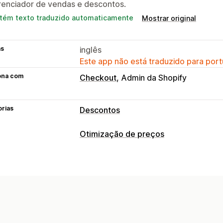
renciador de vendas e descontos.
tém texto traduzido automaticamente
Mostrar original
as
inglês
Este app não está traduzido para port
ona com
Checkout
Admin da Shopify
orias
Descontos
Tipos de descontos
Otimização de preços
Preços fixos
Preços por nível
Desco
Gestão de preços
Intervalos de quantidade
Descontos 
Regras de preços
Descontos percent
Descontos em massa
Descontos de c
Descontos por volume
Descontos por
Pacotes de produtos
Ofertas por te
Reprecificação automática
Promoçõ
Temporizadores de contagem regres
Edição em massa
Tags
Reverter pr
Descontos personalizados