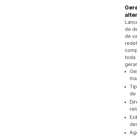
Gere
alte
Lanc
de d
de va
redef
compa
toda 
gerar
Ger
ma
Ti
de 
Dir
re
Exi
de
Age