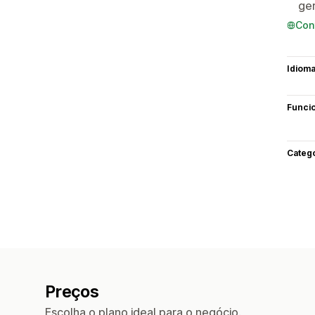
ge
Con
Idiom
Funci
Categ
Preços
Escolha o plano ideal para o negócio.