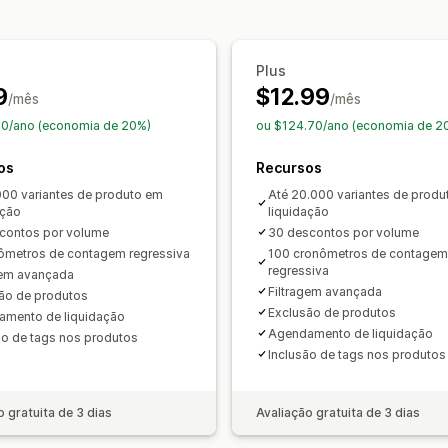
Gerenciamento de descontos
Edição em massa
Localização
Camp
Plus
Definição de público-alvo
Geolocali
9
$12.99
/mês
/mês
70/ano (economia de 20%)
ou $124.70/ano (economia de 2
os
Recursos
000 variantes de produto em
Até 20.000 variantes de produ
ação
liquidação
contos por volume
30 descontos por volume
ômetros de contagem regressiva
100 cronômetros de contagem
regressiva
gem avançada
Filtragem avançada
ão de produtos
Exclusão de produtos
mento de liquidação
Agendamento de liquidação
ão de tags nos produtos
Inclusão de tags nos produtos
o gratuita de 3 dias
Avaliação gratuita de 3 dias