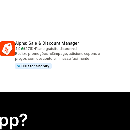
Alpha: Sale & Discount Manager
de 5 estrelas
4,9
(275)
•
Plano gratuito disponível
275 avaliações ao todo
Realize promoções relâmpago, adicione cupons e
preços com desconto em massa facilmente
Built for Shopify
app?