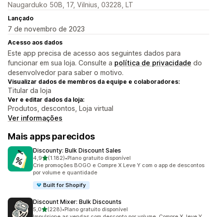
Naugarduko 50B, 17, Vilnius, 03228, LT
Lançado
7 de novembro de 2023
Acesso aos dados
Este app precisa de acesso aos seguintes dados para
funcionar em sua loja. Consulte a
política de privacidade
do
desenvolvedor para saber o motivo.
Visualizar dados de membros da equipe e colaboradores:
Titular da loja
Ver e editar dados da loja:
Produtos, descontos, Loja virtual
Ver informações
Mais apps parecidos
Discounty: Bulk Discount Sales
de 5 estrelas
4,9
(1.182)
•
Plano gratuito disponível
1182 avaliações ao todo
Crie promoções BOGO e Compre X Leve Y com o app de descontos
por volume e quantidade
Built for Shopify
Discount Mixer: Bulk Discounts
de 5 estrelas
5,0
(228)
•
Plano gratuito disponível
228 avaliações ao todo
Impulsione as vendas com desconto por volume, Compre X, leve Y,