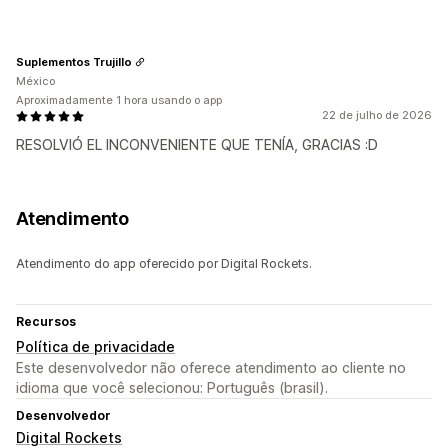
Suplementos Trujillo
México
Aproximadamente 1 hora usando o app
22 de julho de 2026
RESOLVIÓ EL INCONVENIENTE QUE TENÍA, GRACIAS :D
Atendimento
Atendimento do app oferecido por Digital Rockets.
Recursos
Política de privacidade
Este desenvolvedor não oferece atendimento ao cliente no
idioma que você selecionou: Português (brasil).
Desenvolvedor
Digital Rockets