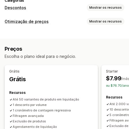
Categorias
Descontos
Mostrar os recursos
Tipos de descontos
Otimização de preços
Mostrar os recursos
Preços fixos
Preços por nível
Descontos por volume
Gestão de preços
Intervalos de quantidade
Descontos fixos
Regras de preços
Descontos percentuais
Descontos percentuais
Descontos em massa
Preços
Descontos fixos
Descontos por volume
Descontos de carrinho
Descontos no checkout
Escolha o plano ideal para o negócio.
Descontos por níveis
Preços personalizados
Pacotes de produtos
Ofertas por tempo limitado
Reprecificação automática
Promoções-relâmpago
Temporizadores de contagem regressiva
Grátis
Starter
Agendamento
Edição em massa
Tags
Reverter preços
Preços dinâmicos
Descontos personalizados
$7.99
Grátis
/mê
Gerenciamento de descontos
ou $76.70/ano
Edição em massa
Localização
Campanhas
Recursos
Recursos
Acionadores e regras
Definição de público-alvo
Até 50 variantes de produto em liquidação
Até 2.000 v
1 desconto por volume
Geolocalização
Marcação com tag
Filtragem
10 desconto
1 cronômetro de contagem regressiva
5 cronômetr
Filtragem avançada
Filtragem a
Exclusão de produtos
Exclusão de
Agendamento de liquidação