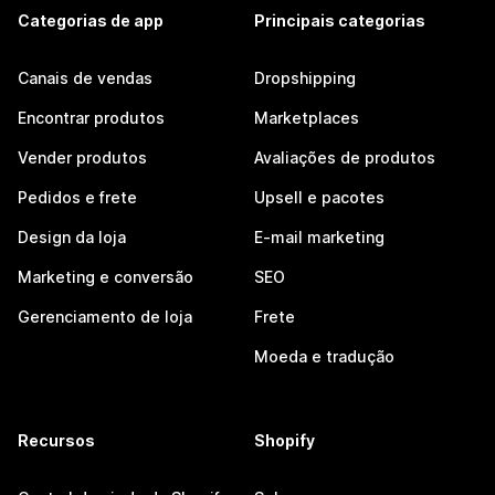
Categorias de app
Principais categorias
Canais de vendas
Dropshipping
Encontrar produtos
Marketplaces
Vender produtos
Avaliações de produtos
Pedidos e frete
Upsell e pacotes
Design da loja
E-mail marketing
Marketing e conversão
SEO
Gerenciamento de loja
Frete
Moeda e tradução
Recursos
Shopify