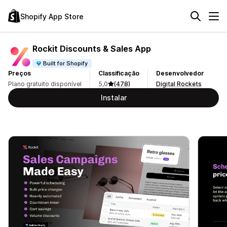
Shopify App Store
Rockit Discounts & Sales App
Built for Shopify
Preços
Classificação
Desenvolvedor
Plano gratuito disponível
5,0
(478)
Digital Rockets
Instalar