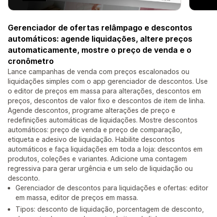
Gerenciador de ofertas relâmpago e descontos
automáticos: agende liquidações, altere preços
automaticamente, mostre o preço de venda e o
cronômetro
Lance campanhas de venda com preços escalonados ou
liquidações simples com o app gerenciador de descontos. Use
o editor de preços em massa para alterações, descontos em
preços, descontos de valor fixo e descontos de item de linha.
Agende descontos, programe alterações de preço e
redefinições automáticas de liquidações. Mostre descontos
automáticos: preço de venda e preço de comparação,
etiqueta e adesivo de liquidação. Habilite descontos
automáticos e faça liquidações em toda a loja: descontos em
produtos, coleções e variantes. Adicione uma contagem
regressiva para gerar urgência e um selo de liquidação ou
desconto.
Gerenciador de descontos para liquidações e ofertas: editor
em massa, editor de preços em massa.
Tipos: desconto de liquidação, porcentagem de desconto,