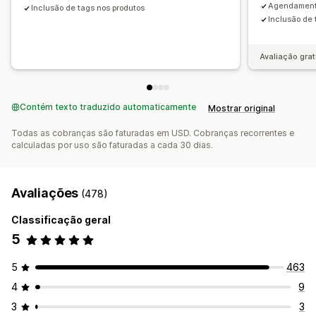
Agendamento
Inclusão de tags nos produtos
Inclusão de 
Avaliação grat
Contém texto traduzido automaticamente
Mostrar original
Todas as cobranças são faturadas em USD. Cobranças recorrentes e
calculadas por uso são faturadas a cada 30 dias.
Avaliações
(478)
Classificação geral
5
5
463
4
9
3
3