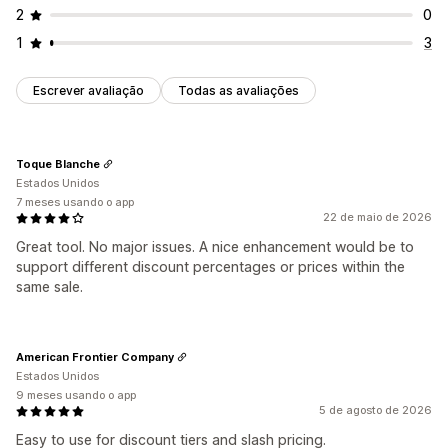
2
0
1
3
Escrever avaliação
Todas as avaliações
Toque Blanche
Estados Unidos
7 meses usando o app
22 de maio de 2026
Great tool. No major issues. A nice enhancement would be to
support different discount percentages or prices within the
same sale.
American Frontier Company
Estados Unidos
9 meses usando o app
5 de agosto de 2026
Easy to use for discount tiers and slash pricing.