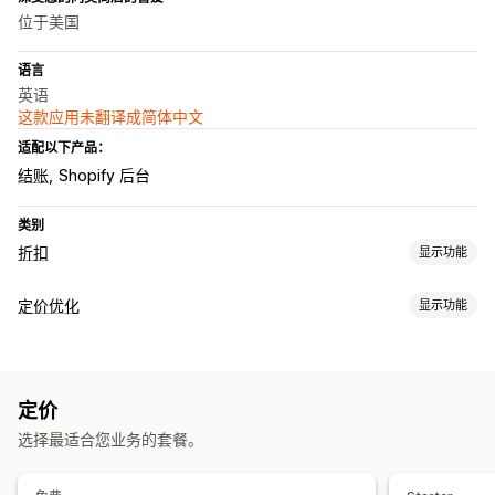
位于美国
语言
英语
这款应用未翻译成简体中文
适配以下产品：
结账
Shopify 后台
类别
折扣
显示功能
折扣类型
定价优化
显示功能
固定定价
分层定价
批量折扣
数量折扣
固定折扣
百分比折扣
定价管理
批量折扣
购物车折扣
结账折扣
产品捆绑
限时优惠
倒数计时器
定价规则
百分比折扣
固定折扣
批量折扣
分层折扣
自定义定价
动态定价
自定义折扣
定价
自动重新定价
限时抢购
安排日程
批量编辑
标签
恢复定价
运费折扣
选择最适合您业务的套餐。
批量编辑
本地化
宣传活动
触发器和规则
定向
地理位置
标记
筛选