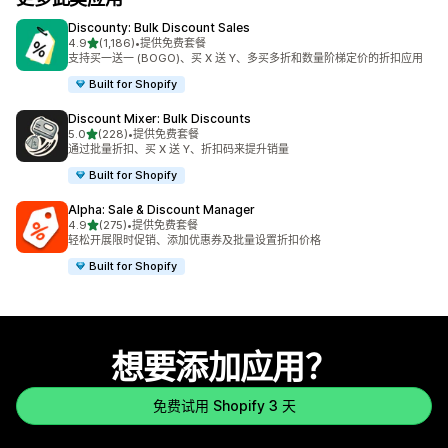
Discounty: Bulk Discount Sales
星（满分 5 星）
4.9
(1,186)
•
提供免费套餐
总共 1186 条评论
支持买一送一 (BOGO)、买 X 送 Y、多买多折和数量阶梯定价的折扣应用
Built for Shopify
Discount Mixer: Bulk Discounts
星（满分 5 星）
5.0
(228)
•
提供免费套餐
总共 228 条评论
通过批量折扣、买 X 送 Y、折扣码来提升销量
Built for Shopify
Alpha: Sale & Discount Manager
星（满分 5 星）
4.9
(275)
•
提供免费套餐
总共 275 条评论
轻松开展限时促销、添加优惠券及批量设置折扣价格
Built for Shopify
想要添加应用？
免费试用 Shopify 3 天