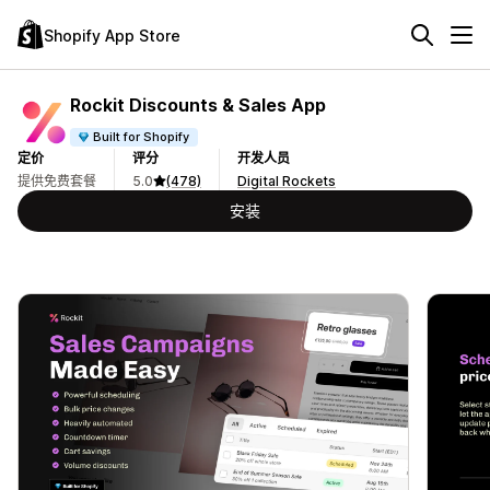
Shopify App Store
Rockit Discounts & Sales App
Built for Shopify
定价
评分
开发人员
提供免费套餐
5.0
(478)
Digital Rockets
安装