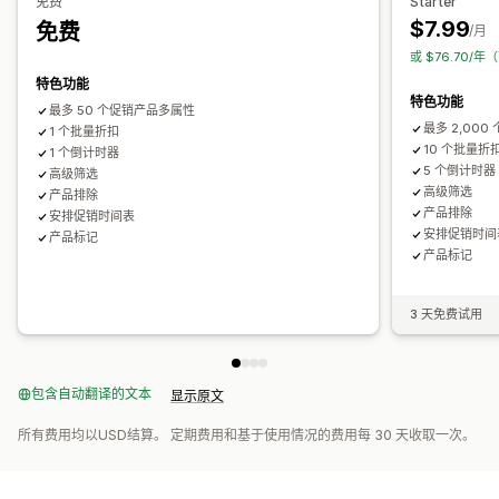
免费
Starter
$7.99
免费
/月
或 $76.70/年
特色功能
特色功能
最多 50 个促销产品多属性
最多 2,00
1 个批量折扣
10 个批量折
1 个倒计时器
5 个倒计时器
高级筛选
高级筛选
产品排除
产品排除
安排促销时间表
安排促销时间
产品标记
产品标记
3 天免费试用
包含自动翻译的文本
显示原文
所有费用均以USD结算。 定期费用和基于使用情况的费用每 30 天收取一次。