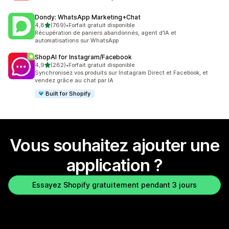
Dondy: WhatsApp Marketing+Chat
étoile(s) sur 5
4,8
(769)
•
Forfait gratuit disponible
769 avis au total
Récupération de paniers abandonnés, agent d’IA et
automatisations sur WhatsApp
ShopAI for Instagram/Facebook
étoile(s) sur 5
4,9
(262)
•
Forfait gratuit disponible
262 avis au total
Synchronisez vos produits sur Instagram Direct et Facebook, et
vendez grâce au chat par IA
Built for Shopify
Vous souhaitez ajouter une
application ?
Essayez Shopify gratuitement pendant 3 jours