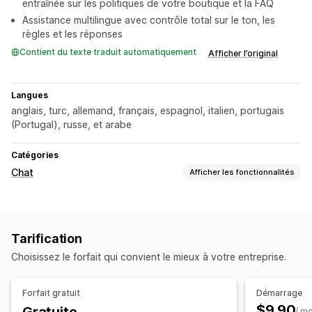
entraînée sur les politiques de votre boutique et la FAQ
Assistance multilingue avec contrôle total sur le ton, les
règles et les réponses
Contient du texte traduit automatiquement
Afficher l’original
Langues
anglais, turc, allemand, français, espagnol, italien, portugais
(Portugal), russe, et arabe
Catégories
Chat
Afficher les fonctionnalités
Messagerie en temps réel
Agent conversationnel (chatbot) exploitant l’IA
Tarification
Chat en direct
Multilingue
Choisissez le forfait qui convient le mieux à votre entreprise.
Réponses automatisées
Récupération de panier
FAQ
Forfait gratuit
Démarrage
Recommandations de produits
$9.90
/ m