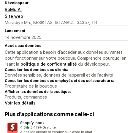
Développeur
RoMu AI
Site web
Muradiye Mh., BESIKTAS, ISTANBUL, 34357, TR
Lancement
14 novembre 2025
Accès aux données
Cette application a besoin d’accéder aux données suivantes
pour fonctionner sur votre boutique. Comprendre pourquoi en
lisant la
politique de confidentialité
du développeur.
Consulter les données des clients:
Données sensibles, données de l’appareil et de l’activité
Consulter les données des employés et des collaborateurs:
Propriétaire de la boutique
Afficher les données de la boutique:
Produits, commandes
Voir les détails
Plus d’applications comme celle-ci
Shopify Inbox
étoile(s) sur 5
4,6
(5 479)
•
Gratuite
5479 avis au total
Aidez les clients et vendez plus avec le chat