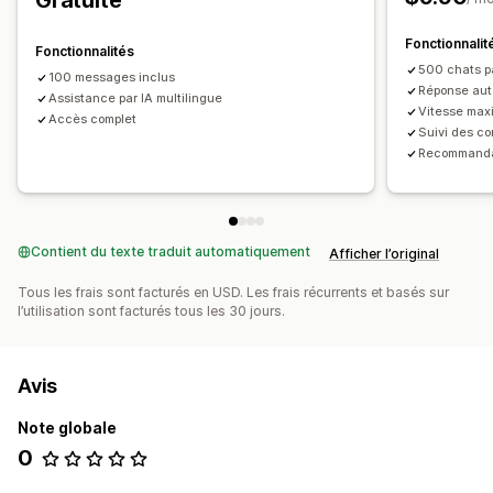
Gratuite
Personnalisation
Fonctionnalit
Fonctionnalités
Couleur et police
Emojis et vignettes
Fenêtre de chat
500 chats p
100 messages inclus
Réponse aut
Assistance par IA multilingue
Vitesse maxi
Accès complet
Suivi des c
Recommandat
Contient du texte traduit automatiquement
Afficher l’original
Tous les frais sont facturés en USD. Les frais récurrents et basés sur
l’utilisation sont facturés tous les 30 jours.
Avis
Note globale
0