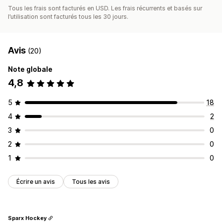
Versements automatiques
Paiements en bloc
Tous les frais sont facturés en USD. Les frais récurrents et basés sur
l’utilisation sont facturés tous les 30 jours.
Paiements par carte
Devises multiples
PayPal
Versements programmés
Avis
(20)
Note globale
4,8
5
18
4
2
3
0
2
0
1
0
Écrire un avis
Tous les avis
Sparx Hockey