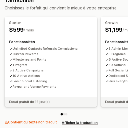
Tarification
Avantages échelonnés
Choisissez le forfait qui convient le mieux à votre entreprise.
Gestion des parrainages
Suivi des réalisations
Liens d’affiliation
Starter
Growth
Analyses de données
Suivi automatique
$599
$1,199
/ mois
/ m
Génération de liens en bloc
Liens vers les collections
Fonctionnalités
Fonctionnalit
Réductions
Suivi par e-mail
Suivi multi-niveaux
Unlimited Contacts Referrals Commissions
3 Admin Me
Suivi de produit
Protection contre les fraudes
Custom Rewards
3 Programs
Suivi en temps réel
Milestones and Points
6 Active So
1 Program
30 Actions
Expérience des affiliés
2 Active Campaigns
Full Social L
Tableaux de bord personnalisés
Inscription personnalisée
10 Active Actions
Dedicated S
Basic Social Listening
Plus everyth
Portail à l’image de la marque
Paypal and Venmo Payments
Liens et réductions personnalisés
Nom de domaine personnalisé
Formulaires personnalisés
Essai gratuit de 14 jour(s)
Essai gratuit d
Image de marque personnalisée
Paiements
Contient du texte non traduit
Afficher la traduction
Formulaires fiscaux
Paiements ACH
Virements bancaires