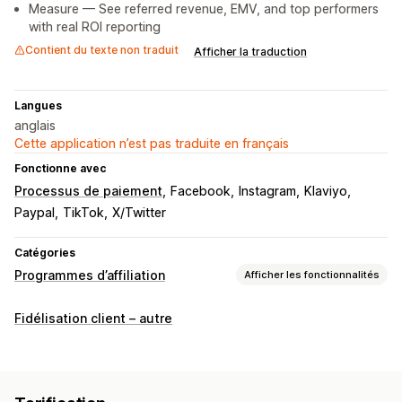
Measure — See referred revenue, EMV, and top performers
with real ROI reporting
Contient du texte non traduit
Afficher la traduction
Langues
anglais
Cette application n’est pas traduite en français
Fonctionne avec
Processus de paiement
Facebook
Instagram
Klaviyo
Paypal
TikTok
X/Twitter
Catégories
Programmes d’affiliation
Afficher les fonctionnalités
Options de commission
Fidélisation client – autre
Règles automatisées
Périodes de maturation
Suivi
Commission personnalisée
Primes de performance
Commission sur le produit
Redevances