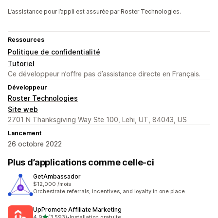
L’assistance pour l’appli est assurée par Roster Technologies.
Ressources
Politique de confidentialité
Tutoriel
Ce développeur n’offre pas d’assistance directe en Français.
Développeur
Roster Technologies
Site web
2701 N Thanksgiving Way Ste 100, Lehi, UT, 84043, US
Lancement
26 octobre 2022
Plus d’applications comme celle-ci
GetAmbassador
$12,000 /mois
Orchestrate referrals, incentives, and loyalty in one place
UpPromote Affiliate Marketing
étoile(s) sur 5
4,9
(3 593)
•
Installation gratuite