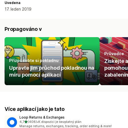
Uvedena
17. leden 2019
Propagováno v
Průvodce
Přizpůsobte si pokladnu
Získejte 
Upravte jim průchod pokladnou na
pomohou 
míru pomocí aplikací
zabalením
Více aplikací jako je tato
Loop Returns & Exchanges
z 5 hvězd
4,7
(408)
•
K dispozici je bezplatný plán
Celkový počet recenzí: 408
Manage returns, exchanges, tracking, order editing & more!