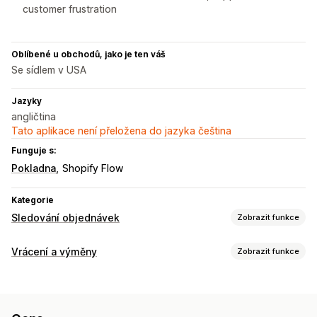
customer frustration
Oblíbené u obchodů, jako je ten váš
Se sídlem v USA
Jazyky
angličtina
Tato aplikace není přeložena do jazyka čeština
Funguje s:
Pokladna
Shopify Flow
Kategorie
Sledování objednávek
Zobrazit funkce
Sledování
Vrácení a výměny
Zobrazit funkce
Značková stránka pro sledování
Možnosti vrácení
Stránka vyhledání objednávky
Sledování v reálném čase
Automatizovaná vracení peněz
Ruční vracení peněz
Odhadované datum doručení
Panely
Více dopravců
API