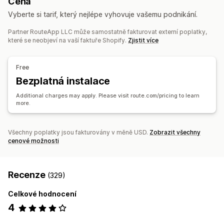
Cena
Výměny
Náhrady
Vracení na prodejně
QR kódy
Notifikace
Vyberte si tarif, který nejlépe vyhovuje vašemu podnikání.
Dárkové karty
Kredit pro obchod
Vracení dárků
E-mail
Notifikace v reálném čase
SMS
Vlastní notifikace
Slevové kódy
Partner RouteApp LLC může samostatně fakturovat externí poplatky,
Automatizace
které se neobjeví na vaší faktuře Shopify.
Zjistit více
Správa vracení
Automatizovaná schválení
Portál na vracení
Free
Vlastní zásady
Nevratné položky
Lhůty pro vrácení
Bezplatná instalace
Důvody vrácení
Více jazyků
Štítky zásilek
Additional charges may apply. Please visit route.com/pricing to learn
Sledování vrácení
E-mailová oznámení
more.
Vlastní prosazování značky
Správa vracení peněz
Aktualizace zásob
Seznamy blokovaných zákazníků
Všechny poplatky jsou fakturovány v měně USD.
Zobrazit všechny
Analytika
cenové možnosti
Recenze
(329)
Celkové hodnocení
4