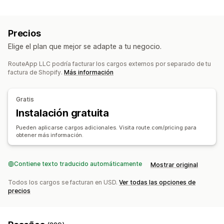
Opciones de devolución
Página de búsqueda de pedidos
Reembolsos automatizados
Reembolsos manuales
Seguimiento en tiempo real
Fecha de entrega estimada
Precios
Cambios
Reemplazos
Devoluciones en la tienda física
Paneles de control
Múltiples empresas de transportes
API
Elige el plan que mejor se adapte a tu negocio.
Códigos QR
Tarjetas de regalo
Crédito en tienda
Notificaciones
Devoluciones de regalos
Códigos de descuento
RouteApp LLC podría facturar los cargos externos por separado de tu
Correo electrónico
Notificaciones en tiempo real
SMS
factura de Shopify.
Más información
Gestión de devoluciones
Notificaciones personalizadas
Automatizaciones
Aprobaciones automatizadas
Portal de devoluciones
Gratis
Políticas personalizadas
Instalación gratuita
Artículos que no se pueden devolver
Pueden aplicarse cargos adicionales. Visita route.com/pricing para
Plazos de la devolución
Motivos de devolución
obtener más información.
Múltiples idiomas
Etiquetas de envíos
Seguimiento de la devolución
Contiene texto traducido automáticamente
Mostrar original
Notificaciones de correo electrónico
Todos los cargos se facturan en USD.
Ver todas las opciones de
Promoción de marca personalizada
precios
Gestión de reembolsos
Actualizaciones de existencias
Listas de bloqueo del cliente
Informes y estadísticas