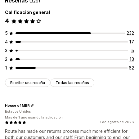
Reseñas
(329)
Calificación general
4
5
232
4
17
3
5
2
13
1
62
Escribir una reseña
Todas las reseñas
House of MBR
Estados Unidos
Más de 1 año usando la aplicación
7 de agosto de 2026
Route has made our returns process much more efficient for
both our customers and our staff. From beginning to end, our