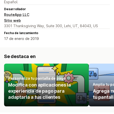
Español.
Desarrollador
RouteApp LLC
Sitio web
3301 Thanksgiving Way, Suite 300, Lehi, UT, 84043, US
Fecha de lanzamiento
17 de enero de 2019
Se destaca en
Personaliza tu pantalla de pago
Modifica con aplicaciones la
Amplía tu p
experiencia de pago para
Agrega n
adaptarla a tus clientes
tu pantal