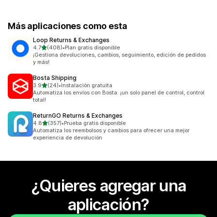
Más aplicaciones como esta
Loop Returns & Exchanges
de 5 estrellas
4.7
(408)
•
Plan gratis disponible
408 reseñas en total
¡Gestiona devoluciones, cambios, seguimiento, edición de pedidos
y más!
Bosta Shipping
de 5 estrellas
3.9
(24)
•
Instalación gratuita
24 reseñas en total
Automatiza los envíos con Bosta: ¡un solo panel de control, control
total!
ReturnGO Returns & Exchanges
de 5 estrellas
4.8
(357)
•
Prueba gratis disponible
357 reseñas en total
Automatiza los reembolsos y cambios para ofrecer una mejor
experiencia de devolución
¿Quieres agregar una
aplicación?