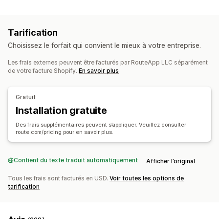
Options de retour
Page de recherche de commande
Suivi en temps réel
Remboursements automatisés
Remboursements manuels
Date de livraison estimée
Tableaux de bord
Tarification
Échanges
Remplacements
Retours en magasin
Multi-transporteur
API
Choisissez le forfait qui convient le mieux à votre entreprise.
Codes QR
Cartes-cadeaux
Crédit en magasin
Notifications
Retours de cadeaux
Codes de réduction
Les frais externes peuvent être facturés par RouteApp LLC séparément
E-mail
Notifications en temps réel
SMS
de votre facture Shopify.
En savoir plus
Gestion des retours
Notifications personnalisées
Automatisations
Approbations automatisées
Portail des retours
Gratuit
Politiques personnalisées
Articles non retournables
Installation gratuite
Délais de retour
Motifs de retour
Multilingue
Des frais supplémentaires peuvent s’appliquer. Veuillez consulter
Étiquettes d’expédition
Suivi des retours
route.com/pricing pour en savoir plus.
Notifications par e-mail
Image de marque personnalisée
Gestion des remboursements
Mises à jour des stocks
Contient du texte traduit automatiquement
Afficher l’original
Liste noire d’e-mails clients
Analyses de données
Tous les frais sont facturés en USD.
Voir toutes les options de
tarification