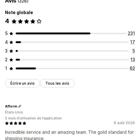
Avis
(328)
Note globale
4
5
231
4
17
3
5
2
13
1
62
Écrire un avis
Tous les avis
Afform
États-Unis
5 mois d’utilisation de l’application
6 août 2026
Incredible service and an amazing team. The gold standard for
shipping insurance.