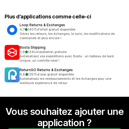
Plus d’applications comme celle-ci
Loop Returns & Exchanges
étoile(s) sur 5
4,7
(407)
•
Forfait gratuit disponible
407 avis au total
Gérez les retours, les échanges, le suivi, les modifications de
commande et plus encore !
Bosta Shipping
étoile(s) sur 5
3,9
(24)
•
Installation gratuite
24 avis au total
Automatisez vos expéditions avec Bosta : un tableau de bord
unique, un contrôle total !
ReturnGO Returns & Exchanges
étoile(s) sur 5
4,8
(357)
•
Essai gratuit disponible
357 avis au total
Automatisez les remboursements et les échanges pour une
meilleure expérience de retour
Vous souhaitez ajouter une
application ?