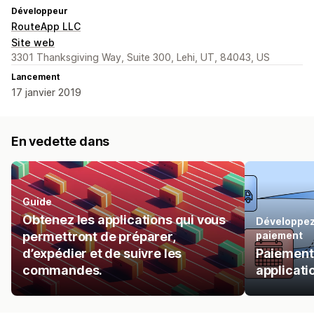
Développeur
RouteApp LLC
Site web
3301 Thanksgiving Way, Suite 300, Lehi, UT, 84043, US
Lancement
17 janvier 2019
En vedette dans
Guide
Obtenez les applications qui vous
Développez
permettront de préparer,
paiement
d’expédier et de suivre les
Paiement
commandes.
applicati