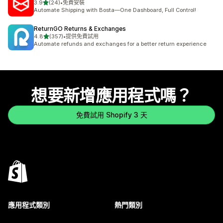
滿分 5 顆星
3.9
(24)
•
免費安裝
共有 24 則評價
Automate Shipping with Bosta—One Dashboard, Full Control!
ReturnGO Returns & Exchanges
滿分 5 顆星
4.8
(357)
•
提供免費試用
共有 357 則評價
Automate refunds and exchanges for a better return experience
想要新增應用程式嗎？
免費試用 Shopify 3 天
應用程式類別
熱門類別