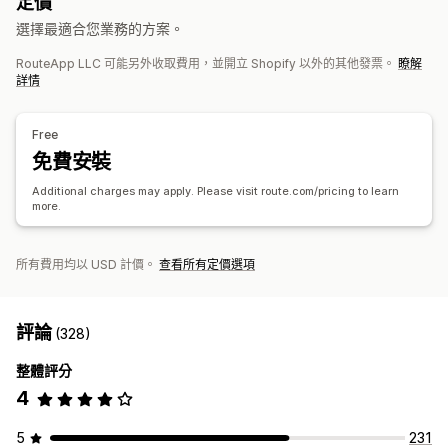
定價
商店抵用金
禮品退貨
折扣代碼
電子郵件
即時通知
簡訊
自訂通知
自動化
選擇最適合您業務的方案。
退貨管理
RouteApp LLC 可能另外收取費用，並開立 Shopify 以外的其他發票。
瞭解
自動核准
退貨入口網站
自訂政策
不可退貨品項
退貨期限
詳情
退貨原因
多國語言
託運單標籤
退貨追蹤
電子郵件通知
自訂品牌行銷
退款管理
庫存更新
顧客封鎖清單
分析
Free
免費安裝
Additional charges may apply. Please visit route.com/pricing to learn
more.
所有費用均以 USD 計價。
查看所有定價選項
評論
(328)
整體評分
4
5
231