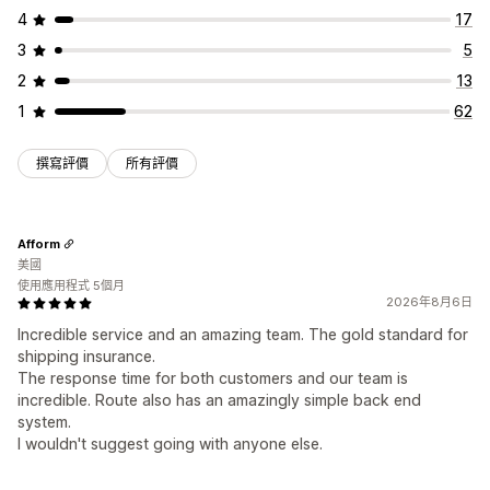
4
17
3
5
2
13
1
62
撰寫評價
所有評價
Afform
美國
使用應用程式 5個月
2026年8月6日
Incredible service and an amazing team. The gold standard for
shipping insurance.
The response time for both customers and our team is
incredible. Route also has an amazingly simple back end
system.
I wouldn't suggest going with anyone else.