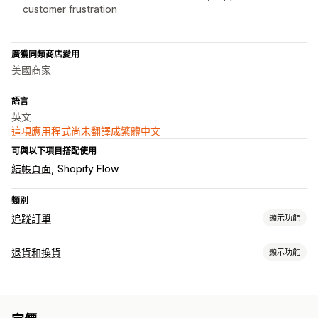
customer frustration
廣獲同類商店愛用
美國商家
語言
英文
這項應用程式尚未翻譯成繁體中文
可與以下項目搭配使用
結帳頁面
Shopify Flow
類別
追蹤訂單
顯示功能
追蹤
退貨和換貨
顯示功能
品牌追蹤頁面
訂單查詢頁面
即時追蹤
預估配送日期
控制面板
退貨選項
多家貨運業者
API
自動退款
手動退款
換貨
替換品
店內退貨
QR 碼
禮品卡
通知