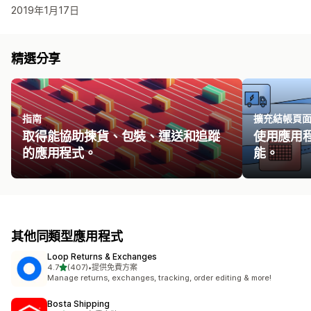
2019年1月17日
精選分享
指南
擴充結帳頁
取得能協助揀貨、包裝、運送和追蹤
使用應用
的應用程式。
能。
其他同類型應用程式
Loop Returns & Exchanges
滿分 5 顆星
4.7
(407)
•
提供免費方案
共有 407 則評價
Manage returns, exchanges, tracking, order editing & more!
Bosta Shipping