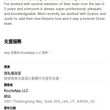
I've worked with several members of their team over the last 4-
5 years and everyone is always super professional, pleasant,
and knowledgeable. Most recently we worked with Guarav and
Justin to add their new Returns tool and it was a breeze! Great
team.
支援服務
App 支援由 RouteApp LLC 提供。
資源
隱私權政策
開發者無法直接以繁體中文提供支援。
開發者
RouteApp LLC
網站
3301 Thanksgiving Way, Suite 300, Lehi, UT, 84043, US
發布日期