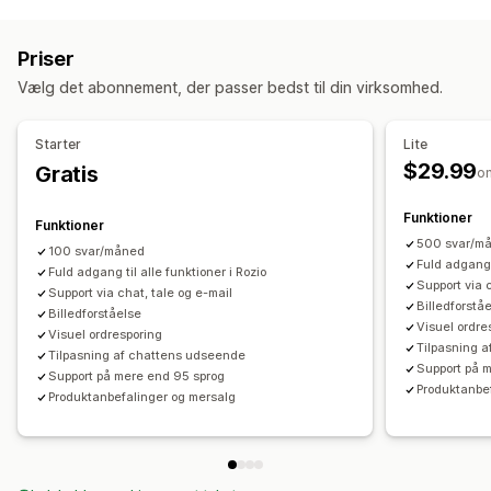
Beskeder i realtid
Chatbotter med kunstig intelligens
Livechat
Chat via mail
Priser
Talesupport
Flere sprog
Oversættelse i realtid
Vælg det abonnement, der passer bedst til din virksomhed.
Agentanalyser
Automatiske svar
Starter
Lite
Ofte stillede spørgsmål
Hilsner
Produktanbefalinger
$29.99
Gratis
o
Hurtige svar
Ordreopdateringer
Krydssalg
Mersalg
Funktioner
Funktioner
Tilpasning
500 svar/m
100 svar/måned
Farve og skrifttype
Chatvindue
Velkomsthilsner
Fuld adgang t
Fuld adgang til alle funktioner i Rozio
Agentavatar
Support via 
Support via chat, tale og e-mail
Billedforstå
Billedforståelse
Visuel ordre
Visuel ordresporing
Tilpasning 
Tilpasning af chattens udseende
Support på 
Support på mere end 95 sprog
Produktanbe
Produktanbefalinger og mersalg