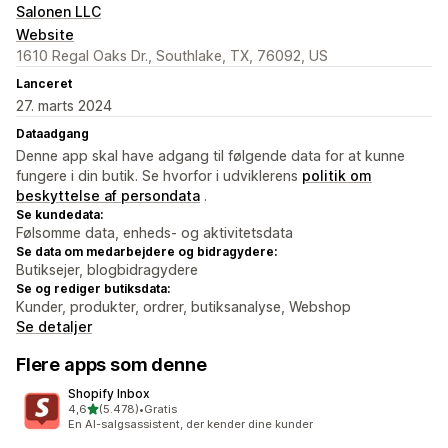
Salonen LLC
Website
1610 Regal Oaks Dr., Southlake, TX, 76092, US
Lanceret
27. marts 2024
Dataadgang
Denne app skal have adgang til følgende data for at kunne
fungere i din butik. Se hvorfor i udviklerens
politik om
beskyttelse af persondata
.
Se kundedata:
Følsomme data, enheds- og aktivitetsdata
Se data om medarbejdere og bidragydere:
Butiksejer, blogbidragydere
Se og rediger butiksdata:
Kunder, produkter, ordrer, butiksanalyse, Webshop
Se detaljer
Flere apps som denne
Shopify Inbox
ud af 5 stjerner
4,6
(5.478)
•
Gratis
5478 anmeldelser i alt
En AI-salgsassistent, der kender dine kunder