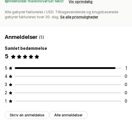
Indeholder maskinoversat tekst
Vis oprindelig
Alle gebyrer faktureres i USD. Tilbagevendende og brugsbaserede
gebyrer faktureres hver 30. dag.
Se alle prismuligheder
Anmeldelser
(1)
Samlet bedømmelse
5
5
1
4
0
3
0
2
0
1
0
Skriv en anmeldelse
Alle anmeldelser