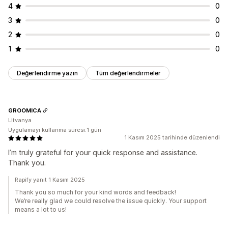
4
0
3
0
2
0
1
0
Değerlendirme yazın
Tüm değerlendirmeler
GROOMICA
Litvanya
Uygulamayı kullanma süresi:1 gün
1 Kasım 2025 tarihinde düzenlendi
I’m truly grateful for your quick response and assistance.
Thank you.
Rapify yanıt 1 Kasım 2025
Thank you so much for your kind words and feedback!
We’re really glad we could resolve the issue quickly. Your support
means a lot to us!