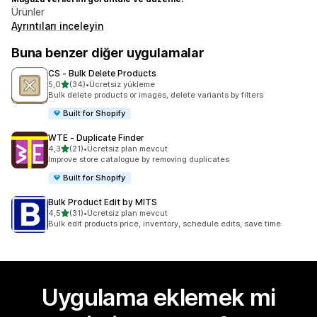
Ürünler
Ayrıntıları inceleyin
Buna benzer diğer uygulamalar
CS ‑ Bulk Delete Products
5 yıldız üzerinden
5,0
(34)
•
Ücretsiz yükleme
toplam 34 değerlendirme
Bulk delete products or images, delete variants by filters
Built for Shopify
WTE ‑ Duplicate Finder
5 yıldız üzerinden
4,3
(21)
•
Ücretsiz plan mevcut
toplam 21 değerlendirme
Improve store catalogue by removing duplicates
Built for Shopify
Bulk Product Edit by MITS
5 yıldız üzerinden
4,5
(31)
•
Ücretsiz plan mevcut
toplam 31 değerlendirme
Bulk edit products price, inventory, schedule edits, save time
Uygulama eklemek mi