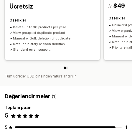
$49
Ücretsiz
/yıl
Özellikler
Özellikler
Unlimited pr
Delete up to 30 products per year.
View organiz
View groups of duplicate product
Manual or Bu
Manual or Bulk deletion of duplicate
Detailed his
Detailed history of each deletion.
Priority emai
Standard email support.
Tüm ücretler USD cinsinden faturalandırılır.
Değerlendirmeler
(1)
Toplam puan
5
5
1