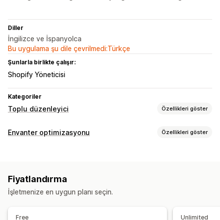
Diller
İngilizce ve İspanyolca
Bu uygulama şu dile çevrilmedi:Türkçe
Şunlarla birlikte çalışır:
Shopify Yöneticisi
Kategoriler
Toplu düzenleyici
Özellikleri göster
Düzenlenebilir kaynaklar
Envanter optimizasyonu
Özellikleri göster
Ürünler
Varyasyonlar
SKU ve barkodlar
Envanter yönetimi
Eylemler
Barkodlar
SKU’lar
Toplu silme
Arama ve filtreleme
Fiyatlandırma
İşletmenize en uygun planı seçin.
Free
Unlimited