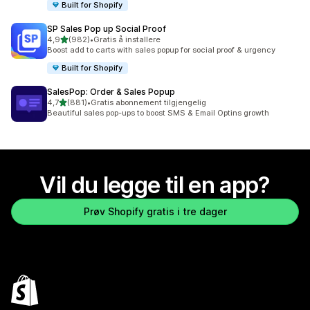
Built for Shopify
SP Sales Pop up Social Proof
av 5 stjerner
4,9
(982)
•
Gratis å installere
Totalt 982 omtaler
Boost add to carts with sales popup for social proof & urgency
Built for Shopify
SalesPop: Order & Sales Popup
av 5 stjerner
4,7
(881)
•
Gratis abonnement tilgjengelig
Totalt 881 omtaler
Beautiful sales pop-ups to boost SMS & Email Optins growth
Vil du legge til en app?
Prøv Shopify gratis i tre dager