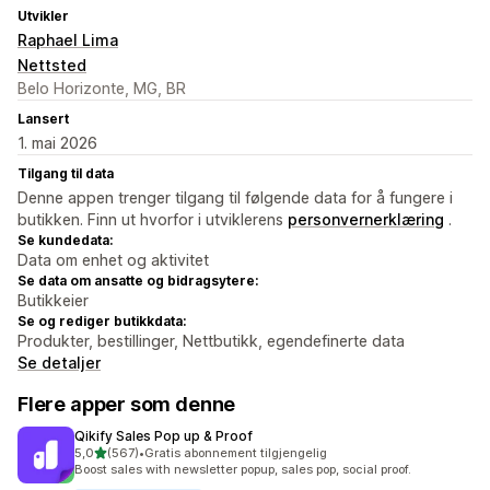
Utvikler
Raphael Lima
Nettsted
Belo Horizonte, MG, BR
Lansert
1. mai 2026
Tilgang til data
Denne appen trenger tilgang til følgende data for å fungere i
butikken. Finn ut hvorfor i utviklerens
personvernerklæring
.
Se kundedata:
Data om enhet og aktivitet
Se data om ansatte og bidragsytere:
Butikkeier
Se og rediger butikkdata:
Produkter, bestillinger, Nettbutikk, egendefinerte data
Se detaljer
Flere apper som denne
Qikify Sales Pop up & Proof
av 5 stjerner
5,0
(567)
•
Gratis abonnement tilgjengelig
Totalt 567 omtaler
Boost sales with newsletter popup, sales pop, social proof.