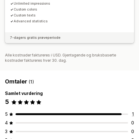
Unlimited impressions
Custom colors
Custom texts
Advanced statistics
7-dagers gratis prøveperiode
Alle kostnader faktureres i USD. Gjentagende og bruksbaserte
kostnader faktureres hver 30. dag.
Omtaler
(1)
Samlet vurdering
5
5
1
4
0
3
0