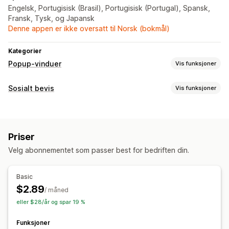
Engelsk, Portugisisk (Brasil), Portugisisk (Portugal), Spansk,
Fransk, Tysk, og Japansk
Denne appen er ikke oversatt til Norsk (bokmål)
Kategorier
Popup-vinduer
Vis funksjoner
Popup-typer
Sosialt bevis
Vis funksjoner
Popup-vinduer for salg
Egendefinerte popup-vinduer
Innholdstyper
Administrere popup-vinduer
Bilder
Maler
Priser
Visningsalternativer
Velg abonnementet som passer best for bedriften din.
Nylige kjøp
Analyse
Basic
$2.89
Engasjementssporing
/ måned
eller $28/år og spar 19 %
Funksjoner