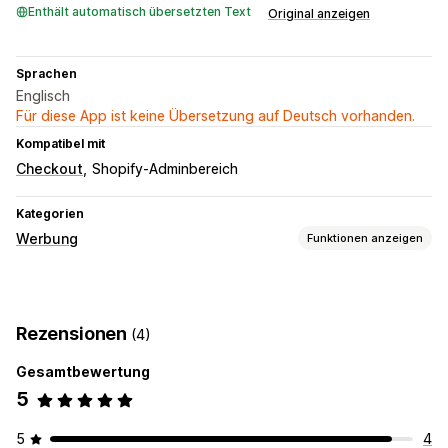
Enthält automatisch übersetzten Text
Original anzeigen
Sprachen
Englisch
Für diese App ist keine Übersetzung auf Deutsch vorhanden.
Kompatibel mit
Checkout
Shopify-Adminbereich
Kategorien
Werbung
Funktionen anzeigen
Targeting
Retargeting
Rezensionen
(4)
Kampagnenmanagement
Gesamtbewertung
Automatisierte Kampagnen
Pixel-Verwaltung
5
Leistungsanalyse
Conversion-Tracking
5
4