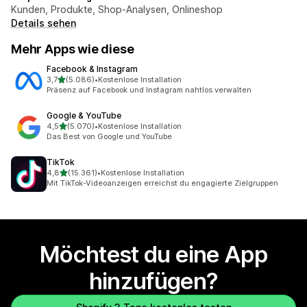
Kunden, Produkte, Shop-Analysen, Onlineshop
Details sehen
Mehr Apps wie diese
Facebook & Instagram
von 5 Sternen
3,7
(5.086)
•
Kostenlose Installation
5086 Rezensionen insgesamt
Präsenz auf Facebook und Instagram nahtlos verwalten
Google & YouTube
von 5 Sternen
4,5
(5.070)
•
Kostenlose Installation
5070 Rezensionen insgesamt
Das Best von Google und YouTube
TikTok
von 5 Sternen
4,8
(15.361)
•
Kostenlose Installation
15361 Rezensionen insgesamt
Mit TikTok-Videoanzeigen erreichst du engagierte Zielgruppen
Möchtest du eine App
hinzufügen?