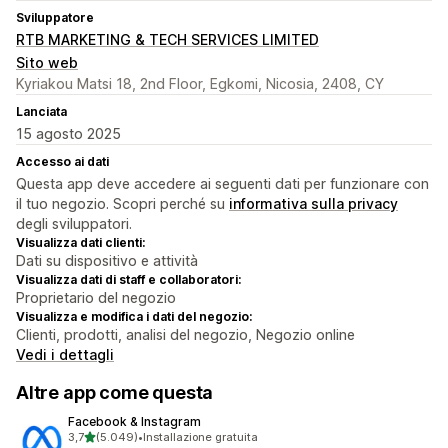
Sviluppatore
RTB MARKETING & TECH SERVICES LIMITED
Sito web
Kyriakou Matsi 18, 2nd Floor, Egkomi, Nicosia, 2408, CY
Lanciata
15 agosto 2025
Accesso ai dati
Questa app deve accedere ai seguenti dati per funzionare con
il tuo negozio. Scopri perché su
informativa sulla privacy
degli sviluppatori.
Visualizza dati clienti:
Dati su dispositivo e attività
Visualizza dati di staff e collaboratori:
Proprietario del negozio
Visualizza e modifica i dati del negozio:
Clienti, prodotti, analisi del negozio, Negozio online
Vedi i dettagli
Altre app come questa
Facebook & Instagram
stelle su 5
3,7
(5.049)
•
Installazione gratuita
5049 recensioni totali