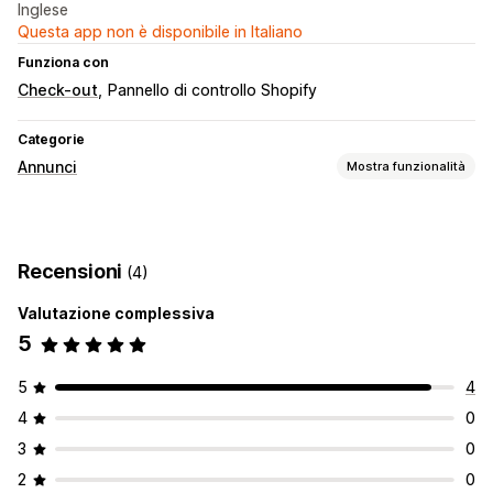
Inglese
Questa app non è disponibile in Italiano
Funziona con
Check-out
Pannello di controllo Shopify
Categorie
Annunci
Mostra funzionalità
Targeting
Retargeting
Recensioni
(4)
Gestione delle campagne
Valutazione complessiva
Campagne automatizzate
Gestione dei pixel
5
Analisi delle performance
Monitoraggio delle conversioni
5
4
4
0
3
0
2
0