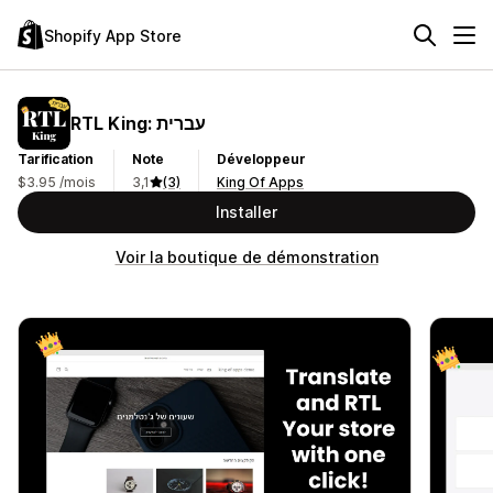
Shopify App Store
RTL King: עברית
Tarification
Note
Développeur
$3.95 /mois
3,1
(3)
King Of Apps
Installer
Voir la boutique de démonstration