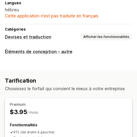
Langues
hébreu
Cette application n’est pas traduite en français
Catégories
Devises et traduction
Afficher les fonctionnalités
Traduction en plusieurs langues
Éléments de conception – autre
Traduction en bloc
Traduction SEO
Traduction des URL
Tarification
Choisissez le forfait qui convient le mieux à votre entreprise.
Premium
$3.95
/ mois
Fonctionnalités
RTL (de droite à gauche)