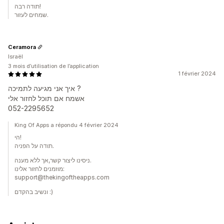
תודה רבה!
שמחים לעזור.
Ceramora
Israël
3 mois d’utilisation de l’application
1 février 2024
איך אני מגיעה לתמיכה ?
אשמח אם תוכל לחזור אלי
052-2295652
King Of Apps a répondu 4 février 2024
הי!
תודה על הפניה.
ניסינו ליצור קשר,אך ללא מענה.
מוזמנים לחזור אלינו:
support@thekingoftheapps.com
ונשיב בהקדם :)