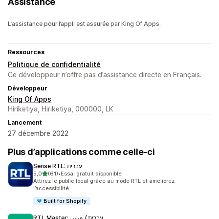
Assistance
L’assistance pour l’appli est assurée par King Of Apps.
Ressources
Politique de confidentialité
Ce développeur n’offre pas d’assistance directe en Français.
Développeur
King Of Apps
Hiriketiya, Hiriketiya, 000000, LK
Lancement
27 décembre 2022
Plus d’applications comme celle-ci
Sense RTL: עברית
étoile(s) sur 5
5,0
(61)
•
Essai gratuit disponible
61 avis au total
Attirez le public local grâce au mode RTL et améliorez
l’accessibilité
Built for Shopify
RTL Master: עברית / عربي