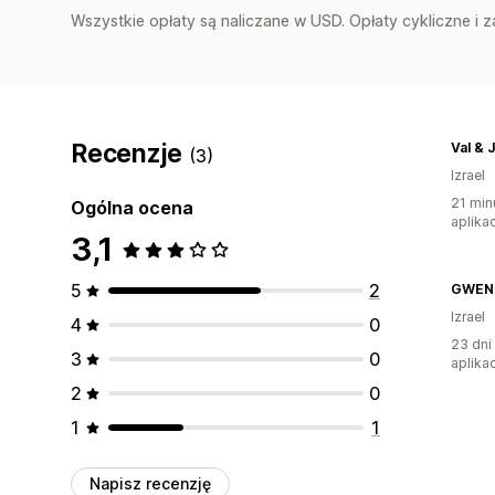
Wszystkie opłaty są naliczane w USD. Opłaty cykliczne i 
Recenzje
Val & 
(3)
Izrael
21 min
Ogólna ocena
aplikac
3,1
5
2
GWEN
Izrael
4
0
23 dni
3
0
aplikac
2
0
1
1
Napisz recenzję