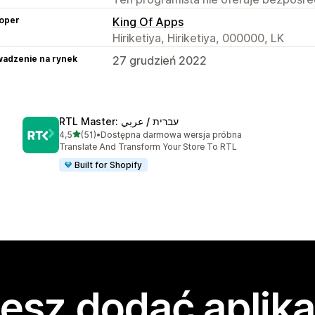
oper
King Of Apps
Hiriketiya, Hiriketiya, 000000, LK
adzenie na rynek
27 grudzień 2022
RTL Master: עברית / عربي
na 5 gwiazdek
4,5
(51)
•
Dostępna darmowa wersja próbna
Łączna liczba recenzji: 51
Translate And Transform Your Store To RTL
Built for Shopify
esz dodać aplika