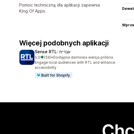
Pomoc techniczną dla aplikacji zapewnia
Dewel
King Of Apps.
Wprow
Więcej podobnych aplikacji
Sense RTL: עברית
na 5 gwiazdek
5,0
(59)
•
Dostępna darmowa wersja próbna
Łączna liczba recenzji: 59
Engage local audiences with RTL and enhance
accessibility
Built for Shopify
Chc