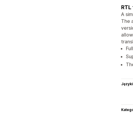
RTL 
A sim
The a
versi
allow
trans
Ful
Sup
The
Języki
Katego