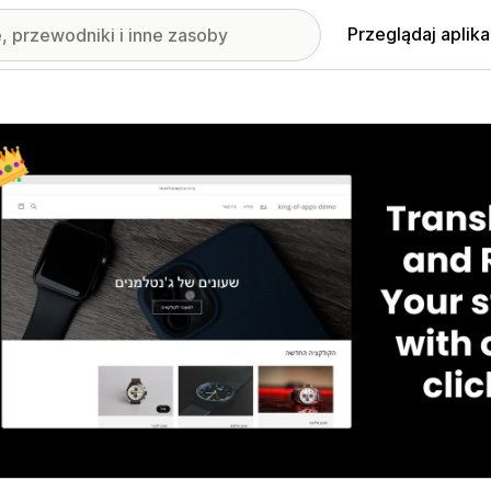
Przeglądaj aplika
nione obrazy w galerii