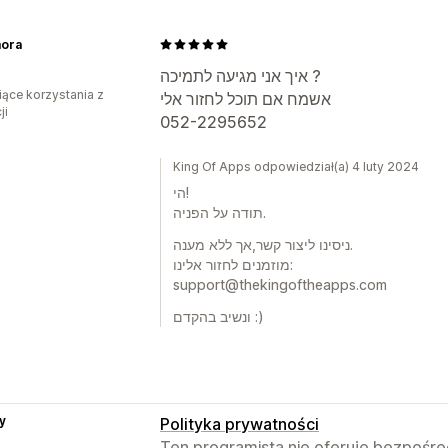
ora
איך אני מגיעה לתמיכה ?
iące korzystania z
אשמח אם תוכל לחזור אלי
ji
052-2295652
King Of Apps odpowiedział(a) 4 luty 2024
הי!
תודה על הפניה.
ניסינו ליצור קשר,אך ללא מענה.
מוזמנים לחזור אלינו:
support@thekingoftheapps.com
ונשיב בהקדם :)
y
Polityka prywatności
Ten programista nie oferuje bezpośred