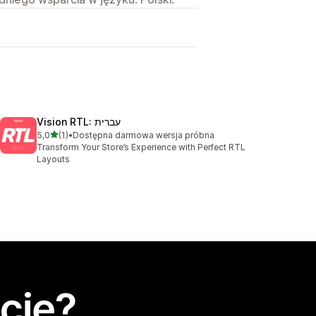
Vision RTL: עברית
na 5 gwiazdek
5,0
(1)
•
Dostępna darmowa wersja próbna
Łączna liczba recenzji: 1
Transform Your Store’s Experience with Perfect RTL
Layouts
cję?