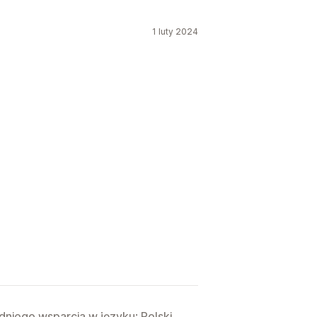
1 luty 2024
niego wsparcia w języku: Polski.