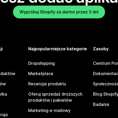
Wypróbuj Shopify za darmo przez 3 dni
ji
Najpopularniejsze kategorie
Zasoby
Dropshipping
Centrum Po
oduktów
Marketplace
Dokumentac
tów
Recenzje produktu
Społeczność
yłka
Oferuj sprzedaż droższych
Blog Shopif
produktów i pakietów
Badania
Marketing e-mailowy
rsja