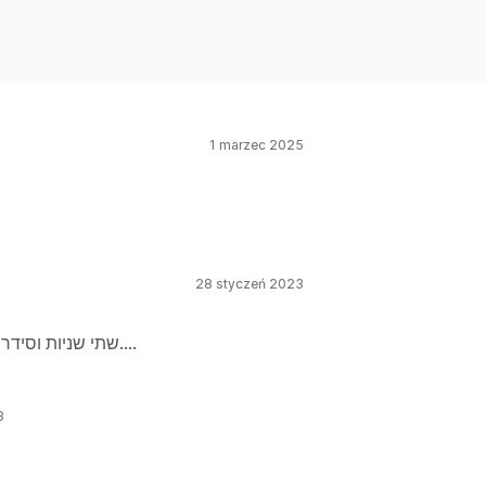
1 marzec 2025
28 styczeń 2023
שתי שניות וסידרה לי את האתר לעברית בלי להסתבך ובחינם....
3