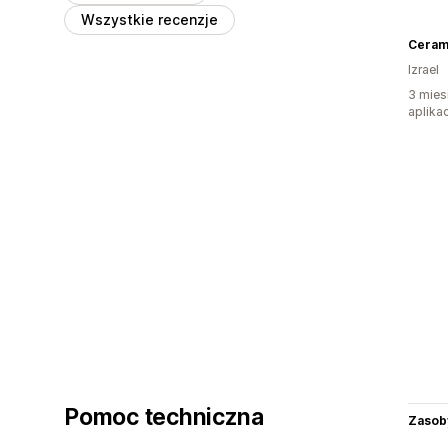
Wszystkie recenzje
Ceram
Izrael
3 mies
aplikac
Pomoc techniczna
Zasob