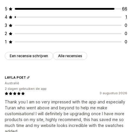
5
66
4
1
3
0
2
0
1
0
Een recensie schrijven
Alle recensies
LAYLA POET
Australië
2 dagen gebruiken de app
3 augustus 2026
Thank you I am so very impressed with the app and especially
Turan who went above and beyond to help me make
customisations! I will definitely be upgrading once I have more
products on my site, highly recommend, this has saved me so
much time and my website looks incredible with the swatches
added.