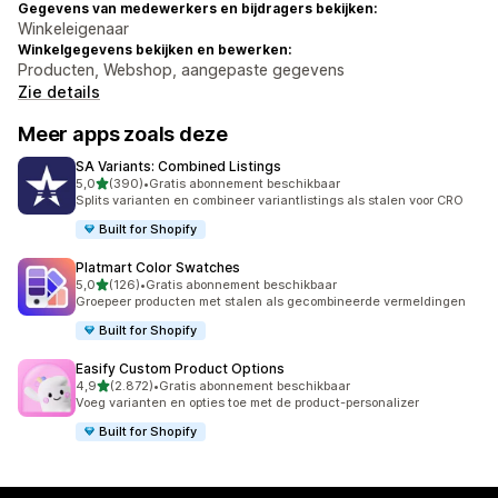
Gegevens van medewerkers en bijdragers bekijken:
Winkeleigenaar
Winkelgegevens bekijken en bewerken:
Producten, Webshop, aangepaste gegevens
Zie details
Meer apps zoals deze
SA Variants: Combined Listings
van 5 sterren
5,0
(390)
•
Gratis abonnement beschikbaar
390 recensies in totaal
Splits varianten en combineer variantlistings als stalen voor CRO
Built for Shopify
Platmart Color Swatches
van 5 sterren
5,0
(126)
•
Gratis abonnement beschikbaar
126 recensies in totaal
Groepeer producten met stalen als gecombineerde vermeldingen
Built for Shopify
Easify Custom Product Options
van 5 sterren
4,9
(2.872)
•
Gratis abonnement beschikbaar
2872 recensies in totaal
Voeg varianten en opties toe met de product-personalizer
Built for Shopify