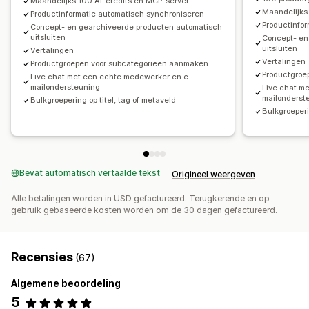
Maandelijks 100 AI-credits en MCP-server
Maandelijks
Productinformatie automatisch synchroniseren
Productinfo
Concept- en gearchiveerde producten automatisch
uitsluiten
Concept- en
uitsluiten
Vertalingen
Vertalingen
Productgroepen voor subcategorieën aanmaken
Productgroe
Live chat met een echte medewerker en e-
mailondersteuning
Live chat m
mailonderst
Bulkgroepering op titel, tag of metaveld
Bulkgroeperi
Bevat automatisch vertaalde tekst
Origineel weergeven
Alle betalingen worden in USD gefactureerd. Terugkerende en op
gebruik gebaseerde kosten worden om de 30 dagen gefactureerd.
Recensies
(67)
Algemene beoordeling
5