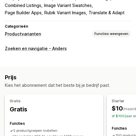
Combined Listings
Image Variant Swatches
Page Builder Apps
Rubik Variant Images
Translate & Adapt
Categorieën
Productvarianten
Functies weergeven
Aanpassing
Zoeken en navigatie - Anders
Stalen
Aangepaste CSS
Variantweergave
Voorraad
Niet op voorraad verbergen
Beschikbaarheid van voorraad
Prijs
Kies het abonnement dat het beste bij je bedrijf past.
Gratis
Starter
$10
Gratis
/maan
of $100/jaar e
Functies
Functies
5 productgroepen instellen
100 product