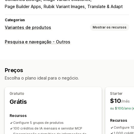
Page Builder Apps
Rubik Variant Images
Translate & Adapt
Categorias
Variantes de produtos
Mostrar os recursos
Personalização
Pesquisa e navegação - Outros
Amostras
CSS personalizado
Exibição de variantes
Estoque
Ocultar fora de estoque
Disponibilidade de estoque
Preços
Escolha o plano ideal para o negócio.
Gratuito
Starter
$10
Grátis
/mês
ou $100/ano (
Recursos
Recursos
Configure 5 grupos de produtos
Configure 1
100 créditos de IA mensais e servidor MCP
1.000 crédit