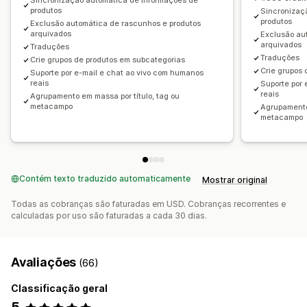
Sincronização automática de informações de
produtos
Sincronizaç
produtos
Exclusão automática de rascunhos e produtos
arquivados
Exclusão au
arquivados
Traduções
Traduções
Crie grupos de produtos em subcategorias
Crie grupos
Suporte por e-mail e chat ao vivo com humanos
reais
Suporte por 
reais
Agrupamento em massa por título, tag ou
metacampo
Agrupamento 
metacampo
Contém texto traduzido automaticamente
Mostrar original
Todas as cobranças são faturadas em USD. Cobranças recorrentes e
calculadas por uso são faturadas a cada 30 dias.
Avaliações
(66)
Classificação geral