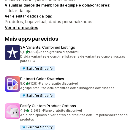
Visualizar dados de membros da equipe e colaboradores:
Titular da loja
Ver e editar dados da loja:
Produtos, Loja virtual, dados personalizados
Ver informações
Mais apps parecidos
SA Variants: Combined Listings
de 5 estrelas
5,0
(389)
•
Plano gratuito disponível
389 avaliações ao todo
Divida variantes e combine listagens de variantes como amostras
para CRO
Built for Shopify
Platmart Color Swatches
de 5 estrelas
5,0
(126)
•
Plano gratuito disponível
126 avaliações ao todo
Agrupe produtos com amostras como listagens combinadas
Built for Shopify
Easify Custom Product Options
de 5 estrelas
4,9
(2.863)
•
Plano gratuito disponível
2863 avaliações ao todo
Adicione opções e variantes de produtos com um personalizador de
produtos
Built for Shopify