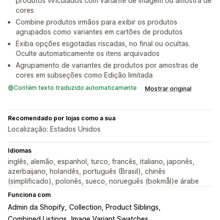
produtos vinculados com variante de imagem ou amostra de
cores
Combine produtos irmãos para exibir os produtos
agrupados como variantes em cartões de produtos
Exiba opções esgotadas riscadas, no final ou ocultas.
Oculte automaticamente os itens arquivados
Agrupamento de variantes de produtos por amostras de
cores em subseções como Edição limitada
Contém texto traduzido automaticamente
Mostrar original
Recomendado por lojas como a sua
Localização: Estados Unidos
Idiomas
inglês, alemão, espanhol, turco, francês, italiano, japonês,
azerbaijano, holandês, português (Brasil), chinês
(simplificado), polonês, sueco, norueguês (bokmål)e árabe
Funciona com
Admin da Shopify
Collection, Product Siblings
Combined Listings
Image Variant Swatches