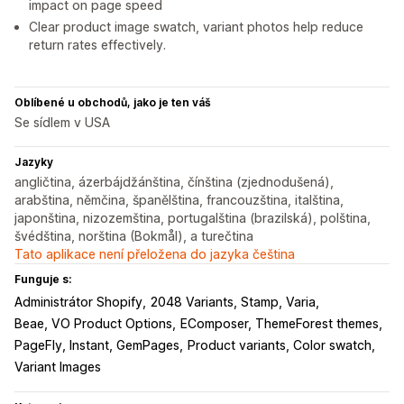
impact on page speed
Clear product image swatch, variant photos help reduce
return rates effectively.
Oblíbené u obchodů, jako je ten váš
Se sídlem v USA
Jazyky
angličtina, ázerbájdžánština, čínština (zjednodušená),
arabština, němčina, španělština, francouzština, italština,
japonština, nizozemština, portugalština (brazilská), polština,
švédština, norština (Bokmål), a turečtina
Tato aplikace není přeložena do jazyka čeština
Funguje s:
Administrátor Shopify
2048 Variants, Stamp, Varia
Beae, VO Product Options
EComposer, ThemeForest themes
PageFly, Instant, GemPages
Product variants, Color swatch
Variant Images