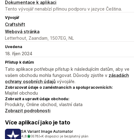
Dokumentace k aplikaci
Tento vývojář nenabízí přímou podporu v jazyce Čeština.
Vývojář
Craftshift
Webová stránka
Letterhout, Zaandam, 1507EG, NL
Uvedena
18. říjen 2024
Přístup k datům
Tato aplikace potřebuje přístup k následujícím datům, aby ve
vašem obchodu mohla fungovat. Důvody zjistíte v
zásadách
ochrany osobních údajů
vývojáře.
Zobrazovat údaje o zaměstnancích a spolupracovnících:
Majitel obchodu
Zobrazit a upravit údaje obchodu:
Produkty, Online obchod, vlastní data
Zobrazit podrobnosti
Více aplikací jako je tato
SA Variant Image Automator
z 5 hvězd
4,8
(678)
•
K dispozici je bezplatný plán
Celkový počet recenzí: 678