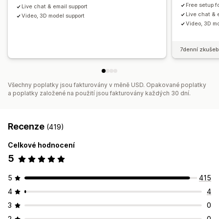
Free setup f
Live chat & email support
Live chat & 
Video, 3D model support
Video, 3D mo
7denní zkušeb
Všechny poplatky jsou fakturovány v měně USD. Opakované poplatky
a poplatky založené na použití jsou fakturovány každých 30 dní.
Recenze
(419)
Celkové hodnocení
5
5
415
4
4
3
0
2
0