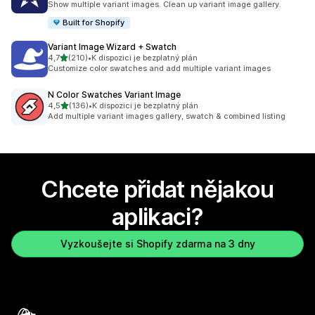
Show multiple variant images. Clean up variant image gallery.
Built for Shopify
Variant Image Wizard + Swatch
z 5 hvězd
4,7
(210)
•
K dispozici je bezplatný plán
Celkový počet recenzí: 210
Customize color swatches and add multiple variant images
N Color Swatches Variant Image
z 5 hvězd
4,5
(136)
•
K dispozici je bezplatný plán
Celkový počet recenzí: 136
Add multiple variant images gallery, swatch & combined listing
Chcete přidat nějakou
aplikaci?
Vyzkoušejte si Shopify zdarma na 3 dny