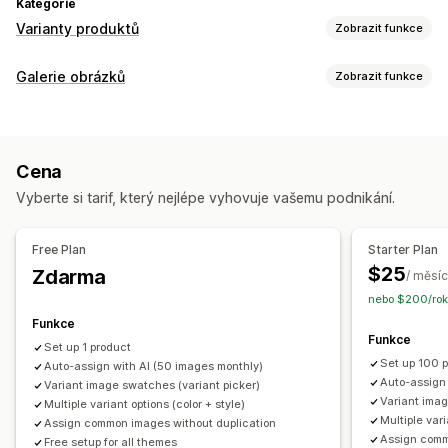
Kategorie
Varianty produktů
Zobrazit funkce
Přizpůsobení
Galerie obrázků
Zobrazit funkce
Vzorníky
Podmíněná logika
Rozevírací nabídky
Typy galerií
Vlastní CSS
Vlastní HTML
Náhled
Zobrazení variant
Karusel
Koláž
Lightbox
Masonry
Mřížka
Posuvník
Video
Skladové zásoby
Cena
Přizpůsobení
Skrytí produktů, které nejsou skladem
Vyberte si tarif, který nejlépe vyhovuje vašemu podnikání.
Vlastní styly
Vlastní CSS
Přetahovací editor
Dostupnost skladových zásob
Automatické aktualizace
Zvětšení obrázků
Efekty při najetí myší
Free Plan
Starter Plan
Responzivní design pro mobilní zařízení
Více jazyků
$25
Zdarma
/ měsíc
nebo $200/rok
Funkce
Funkce
Set up 1 product
Set up 100 
Auto-assign with AI (50 images monthly)
Auto-assign
Variant image swatches (variant picker)
Variant imag
Multiple variant options (color + style)
Multiple vari
Assign common images without duplication
Assign comm
Free setup for all themes