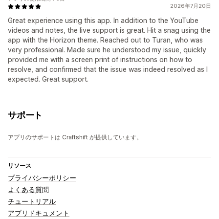
2026年7月20日
Great experience using this app. In addition to the YouTube
videos and notes, the live support is great. Hit a snag using the
app with the Horizon theme. Reached out to Turan, who was
very professional. Made sure he understood my issue, quickly
provided me with a screen print of instructions on how to
resolve, and confirmed that the issue was indeed resolved as I
expected. Great support.
サポート
アプリのサポートは Craftshift が提供しています。
リソース
プライバシーポリシー
よくある質問
チュートリアル
アプリドキュメント