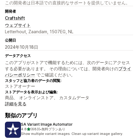
この開発者は日本語での直接的なサポートを提供していません。
開発者
Craftshift
ウェブサイト
Letterhout, Zaandam, 1507EG, NL
公開日
2024年10月18日
データアクセス
このアプリがストアで機能するためには、次のデータにアクセス
する必要があります。 その理由については、開発者向けの
プライ
バシーポリシー
でご確認ください。
スタッフと協力者のデータの閲覧:
ストアオーナー
ストアデータを表示および編集:
商品、 オンラインストア、 カスタムデータ
詳細を見る
類似のアプリ
SA Variant Image Automator
5つ星中
4.8
(683)
•
無料プランあり
合計レビュー数：683件
Show multiple variant images. Clean up variant image gallery.