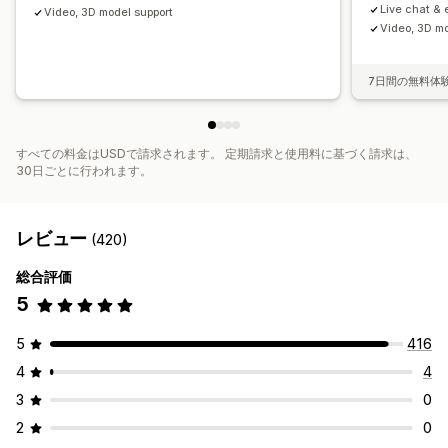
Live chat & 
Video, 3D model support
Video, 3D mo
7日間の無料体
すべての料金はUSDで請求されます。 定期請求と使用料に基づく請求は、
30日ごとに行われます。
レビュー
(420)
総合評価
5
5
416
4
4
3
0
2
0