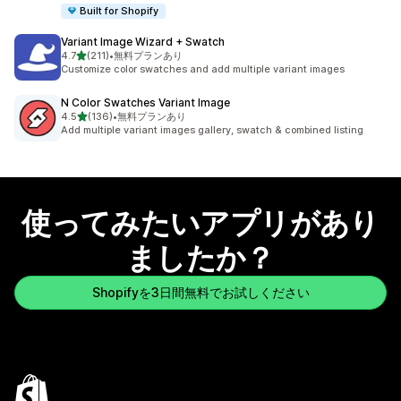
Built for Shopify
Variant Image Wizard + Swatch
5つ星中
4.7
(211)
•
無料プランあり
合計レビュー数：211件
Customize color swatches and add multiple variant images
N Color Swatches Variant Image
5つ星中
4.5
(136)
•
無料プランあり
合計レビュー数：136件
Add multiple variant images gallery, swatch & combined listing
使ってみたいアプリがあり
ましたか？
Shopifyを3日間無料でお試しください