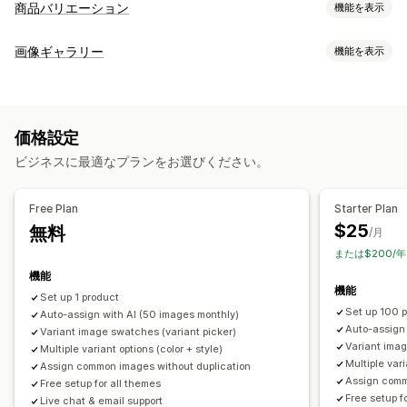
商品バリエーション
機能を表示
カスタマイズ
画像ギャラリー
機能を表示
見本
条件付きロジック
ドロップダウン
カスタムCSS
ギャラリータイプ
カスタムHTML
プレビュー
バリエーションの表示
カルーセル
コラージュ
Lightbox
Masonry
グリッド
在庫
価格設定
スライダー
ビデオ
在庫切れの非表示
在庫状況
自動更新
ビジネスに最適なプランをお選びください。
カスタマイズ
カスタムスタイル
カスタムCSS
ドラッグ&ドロップエディタ
Free Plan
Starter Plan
画像のズーム
ホバーエフェクト
モバイル対応
複数言語
$25
無料
/月
または$200/
機能
機能
Set up 1 product
Set up 100 
Auto-assign with AI (50 images monthly)
Auto-assign
Variant image swatches (variant picker)
Variant imag
Multiple variant options (color + style)
Multiple vari
Assign common images without duplication
Assign comm
Free setup for all themes
Free setup f
Live chat & email support