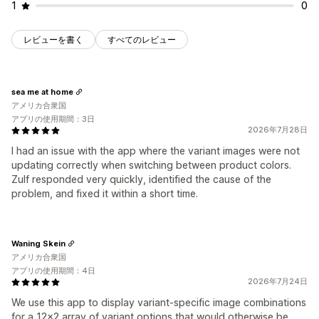
1
0
レビューを書く
すべてのレビュー
sea me at home
アメリカ合衆国
アプリの使用期間：3日
2026年7月28日
I had an issue with the app where the variant images were not
updating correctly when switching between product colors.
Zulf responded very quickly, identified the cause of the
problem, and fixed it within a short time.
Waning Skein
アメリカ合衆国
アプリの使用期間：4日
2026年7月24日
We use this app to display variant-specific image combinations
for a 12x2 array of variant options that would otherwise be