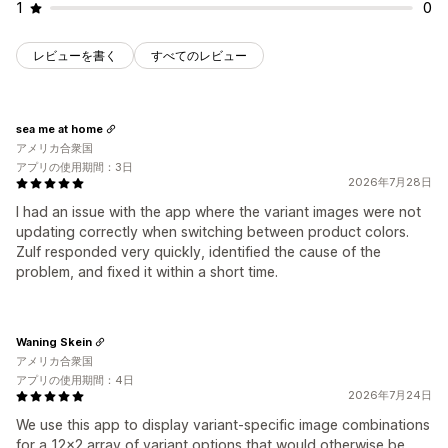
1
0
レビューを書く
すべてのレビュー
sea me at home
アメリカ合衆国
アプリの使用期間：3日
2026年7月28日
I had an issue with the app where the variant images were not
updating correctly when switching between product colors.
Zulf responded very quickly, identified the cause of the
problem, and fixed it within a short time.
Waning Skein
アメリカ合衆国
アプリの使用期間：4日
2026年7月24日
We use this app to display variant-specific image combinations
for a 12x2 array of variant options that would otherwise be