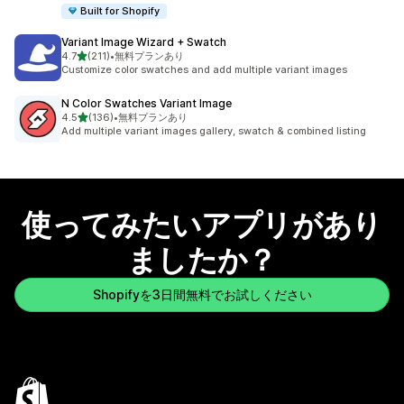
Built for Shopify
Variant Image Wizard + Swatch
5つ星中
4.7
(211)
•
無料プランあり
合計レビュー数：211件
Customize color swatches and add multiple variant images
N Color Swatches Variant Image
5つ星中
4.5
(136)
•
無料プランあり
合計レビュー数：136件
Add multiple variant images gallery, swatch & combined listing
使ってみたいアプリがあり
ましたか？
Shopifyを3日間無料でお試しください