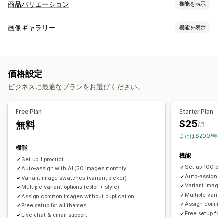
商品バリエーション
機能を表示
カスタマイズ
画像ギャラリー
機能を表示
見本
条件付きロジック
ドロップダウン
カスタムCSS
ギャラリータイプ
カスタムHTML
プレビュー
バリエーションの表示
カルーセル
コラージュ
Lightbox
Masonry
グリッド
在庫
価格設定
スライダー
ビデオ
在庫切れの非表示
在庫状況
自動更新
ビジネスに最適なプランをお選びください。
カスタマイズ
カスタムスタイル
カスタムCSS
ドラッグ&ドロップエディタ
Free Plan
Starter Plan
画像のズーム
ホバーエフェクト
モバイル対応
複数言語
$25
無料
/月
または$200/
機能
機能
Set up 1 product
Set up 100 
Auto-assign with AI (50 images monthly)
Auto-assign
Variant image swatches (variant picker)
Variant imag
Multiple variant options (color + style)
Multiple vari
Assign common images without duplication
Assign comm
Free setup for all themes
Free setup f
Live chat & email support