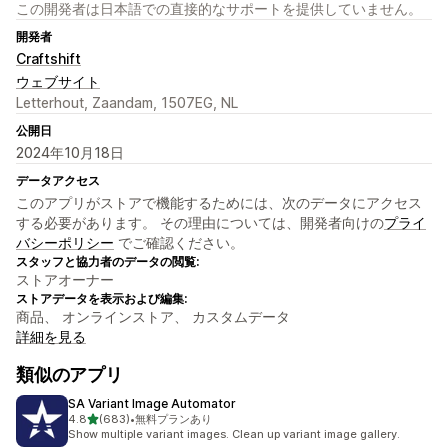
この開発者は日本語での直接的なサポートを提供していません。
開発者
Craftshift
ウェブサイト
Letterhout, Zaandam, 1507EG, NL
公開日
2024年10月18日
データアクセス
このアプリがストアで機能するためには、次のデータにアクセス
する必要があります。 その理由については、開発者向けの
プライ
バシーポリシー
でご確認ください。
スタッフと協力者のデータの閲覧:
ストアオーナー
ストアデータを表示および編集:
商品、 オンラインストア、 カスタムデータ
詳細を見る
類似のアプリ
SA Variant Image Automator
5つ星中
4.8
(683)
•
無料プランあり
合計レビュー数：683件
Show multiple variant images. Clean up variant image gallery.