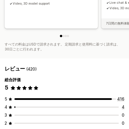
Live chat & 
Video, 3D model support
Video, 3D mo
7日間の無料体
すべての料金はUSDで請求されます。 定期請求と使用料に基づく請求は、
30日ごとに行われます。
レビュー
(420)
総合評価
5
5
416
4
4
3
0
2
0