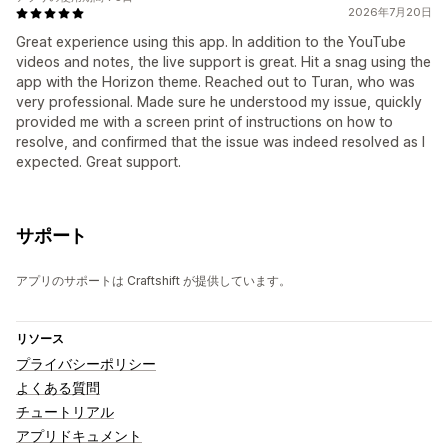
2026年7月20日
Great experience using this app. In addition to the YouTube
videos and notes, the live support is great. Hit a snag using the
app with the Horizon theme. Reached out to Turan, who was
very professional. Made sure he understood my issue, quickly
provided me with a screen print of instructions on how to
resolve, and confirmed that the issue was indeed resolved as I
expected. Great support.
サポート
アプリのサポートは Craftshift が提供しています。
リソース
プライバシーポリシー
よくある質問
チュートリアル
アプリドキュメント