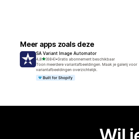
Meer apps zoals deze
SA Variant Image Automator
van 5 sterren
4,8
(684)
•
Gratis abonnement beschikbaar
684 recensies in totaal
Toon meerdere variantafbeeldingen. Maak je galerij voor
variantafbeeldingen overzichtelijk.
Built for Shopify
Wil 