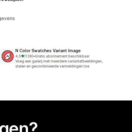
gevens
N Color Swatches Variant Image
van 5 sterren
4,5
(136)
•
Gratis abonnement beschikbaar
136 recensies in totaal
Voeg een galerij met meerdere variantafbeeldingen,
stalen en gecombineerde vermeldingen toe
egen?