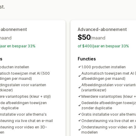
Inzoomen op afbeelding
Zweefeffec
st.
Meerdere talen
r-abonnement
Advanced-abonnement
$50
maand
/maand
jaar en bespaar 33%
of $400/jaar en bespaar 33%
es
Functies
oducten instellen
1.000 producten instellen
tisch toewijzen met AI (500
Automatisch toewijzen met AI 
dingen per maand)
afbeeldingen per maand)
dingsstalen voor varianten
Afbeeldingsstalen voor variant
tkiezer)
(variantkiezer)
e variantopties (kleur + stijl)
Meerdere variantopties (kleur + s
de afbeeldingen toewijzen
Gedeelde afbeeldingen toewij
 duplicatie
zonder duplicatie
installatie voor alle thema's
Gratis installatie voor alle them
teuning via live chat en e-mail
Ondersteuning via live chat en 
teuning voor video en 3D-
Ondersteuning voor video en 
len
modellen