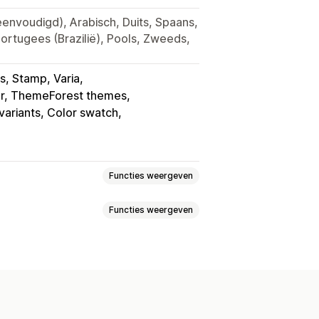
envoudigd), Arabisch, Duits, Spaans,
Portugees (Brazilië), Pools, Zweeds,
s, Stamp, Varia
, ThemeForest themes
variants, Color swatch
Functies weergeven
Functies weergeven
downs
Aangepaste CSS
ntweergave
y
Grid
Schuifregelaar
Video
aarheid van voorraad
Drag-and-drop-editor