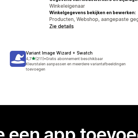
Winkeleigenaar
Winkelgegevens bekijken en bewerken:
Producten, Webshop, aangepaste ge
Zie details
Variant Image Wizard + Swatch
van 5 sterren
4,7
(211)
•
Gratis abonnement beschikbaar
211 recensies in totaal
Kleurstalen aanpassen en meerdere variantafbeeldingen
toevoegen
je een app toevo