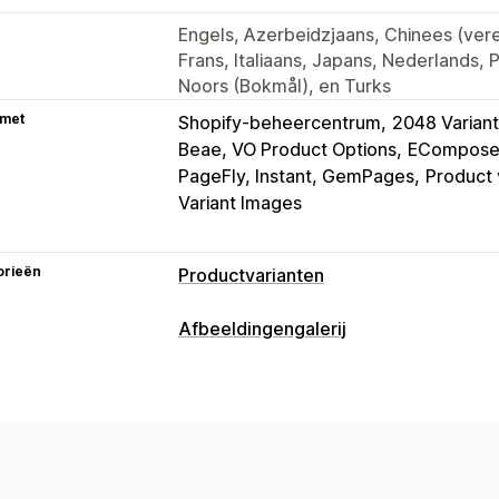
Engels, Azerbeidzjaans, Chinees (vere
Frans, Italiaans, Japans, Nederlands, 
Noors (Bokmål), en Turks
 met
Shopify-beheercentrum
2048 Variant
Beae, VO Product Options
EComposer
PageFly, Instant, GemPages
Product 
Variant Images
orieën
Productvarianten
Aanpassing
Afbeeldingengalerij
Stalen
Voorwaardelijke logica
Drop
Gallerijtypen
Aangepaste HTML
Voorbeeld
Varia
Carrousel
Collage
Lightbox
Masonr
Voorraad
Aanpassing
Niet op voorraad verbergen
Beschikb
Aangepaste stijlen
Aangepaste CSS
Automatische updates