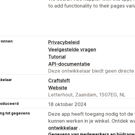
to add functionality to their pages va
ronnen
Privacybeleid
Veelgestelde vragen
Tutorial
API-documentatie
Deze ontwikkelaar biedt geen directe
kelaar
Craftshift
Website
Letterhout, Zaandam, 1507EG, NL
roduceerd
18 oktober 2024
ng tot gegevens
Deze app heeft toegang nodig tot d
kunnen werken in je winkel. Ontdek w
ontwikkelaar
.
Gegevens van medewerkers en bijdrager