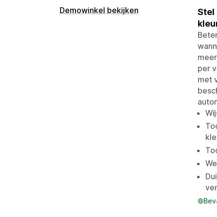
Demowinkel bekijken
Stel
kleu
Beter
wanne
meerd
per v
met v
besch
auto
Wij
Too
kle
Too
Wer
Dui
ve
Bev