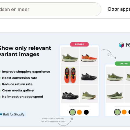
Door apps
ij met uitgelichte afbeeldingen