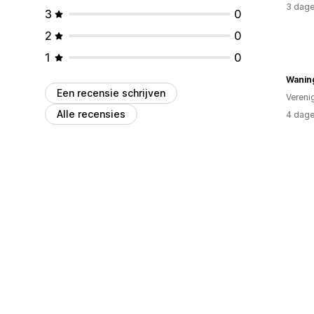
3 dage
3
0
2
0
1
0
Wanin
Een recensie schrijven
Vereni
Alle recensies
4 dage