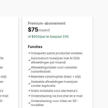
ten
Mobiel responsief
Premium-abonnement
$75
/maand
of $600/jaar en bespaar 33%
Functies
Onbeperkt aantal producten instellen
(5k
Automatisch toewijzen met AI (50k
afbeeldingen per maand)
en
Afbeeldingsstalen voor varianten
(variantkiezer)
tijl)
Meerdere variantopties (kleur + stijl)
zen
Gedeelde afbeeldingen toewijzen
zonder duplicatie
a's
Gratis installatie voor alle thema's
e-mail
Ondersteuning via live chat en e-mail
3D-
Ondersteuning voor video en 3D-
modellen