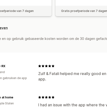
roefperiode van 7 dagen
Gratis proefperiode van 7 dage
geven
de en op gebruik gebaseerde kosten worden om de 30 dagen gefact
-RX
and
Zulf & Fatali helped me really good en
n gebruiken de app
app.
e at home
gde Staten
I had an issue with the app where the