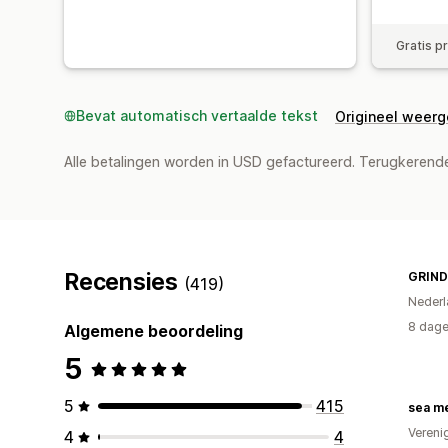
Gratis p
Bevat automatisch vertaalde tekst
Origineel weer
Alle betalingen worden in USD gefactureerd. Terugkeren
Recensies
GRIND
(419)
Nederl
8 dage
Algemene beoordeling
5
5
415
sea m
Vereni
4
4