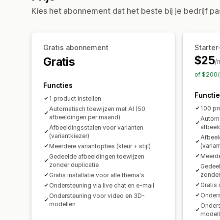
Kies het abonnement dat het beste bij je bedrijf pa
Gratis abonnement
Starte
$25
Gratis
/
of $200/
Functies
Functi
1 product instellen
100 pr
Automatisch toewijzen met AI (50
afbeeldingen per maand)
Automa
afbeel
Afbeeldingsstalen voor varianten
(variantkiezer)
Afbeel
(varian
Meerdere variantopties (kleur + stijl)
Meerder
Gedeelde afbeeldingen toewijzen
zonder duplicatie
Gedeel
zonder
Gratis installatie voor alle thema's
Gratis 
Ondersteuning via live chat en e-mail
Onders
Ondersteuning voor video en 3D-
modellen
Onders
model