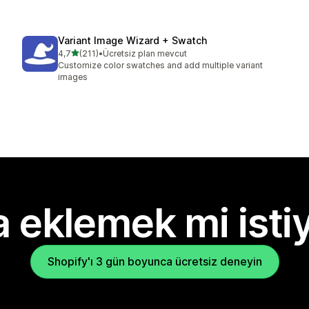
Variant Image Wizard + Swatch
5 yıldız üzerinden
4,7
(211)
•
Ücretsiz plan mevcut
toplam 211 değerlendirme
Customize color swatches and add multiple variant
images
 eklemek mi isti
Shopify'ı 3 gün boyunca ücretsiz deneyin