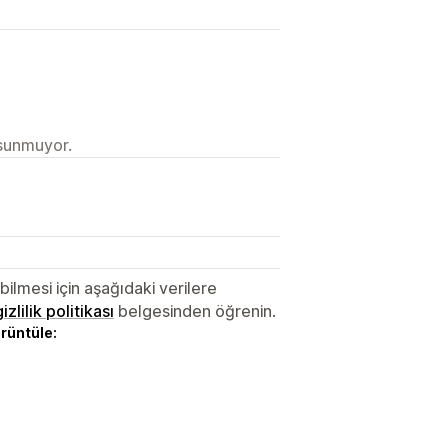
 sunmuyor.
lmesi için aşağıdaki verilere
gizlilik politikası
belgesinden öğrenin.
örüntüle: