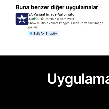
Buna benzer diğer uygulamalar
SA Variant Image Automator
5 yıldız üzerinden
4,8
(681)
•
Ücretsiz plan mevcut
toplam 681 değerlendirme
Show multiple variant images. Clean up variant image
gallery.
Built for Shopify
Uygulama