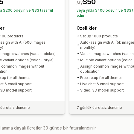
5
$50
/ay
da $200 ödeyin ve %33 tasarruf
veya yılda $400 ödeyin ve %33 t
edin
ler
Özellikler
 100 products
Set up 1000 products
ssign with AI (500 images
Auto-assign with AI (5k image
y)
monthly)
t image swatches (variant picker)
Variant image swatches (variant
e variant options (color + style)
Multiple variant options (color 
n common images without
Assign common images witho
ation
duplication
tup for all themes
Free setup for all themes
hat & email support
Live chat & email support
 3D model support
Video, 3D model support
 ücretsiz deneme
7 günlük ücretsiz deneme
lanıma dayalı ücretler 30 günde bir faturalandırılır.