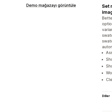
Demo mağazayı görüntüle
Set 
imag
Bette
optio
varia
swatc
swatc
auto
Ass
Sho
Sho
Wor
Cle
Diller