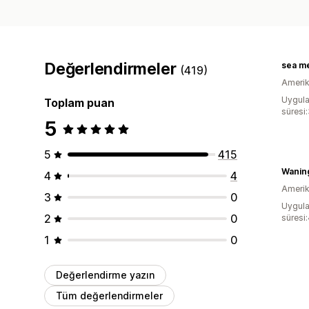
Değerlendirmeler
sea m
(419)
Amerika
Uygula
Toplam puan
süresi
5
5
415
Wanin
4
4
Amerika
3
0
Uygula
2
0
süresi
1
0
Değerlendirme yazın
Tüm değerlendirmeler