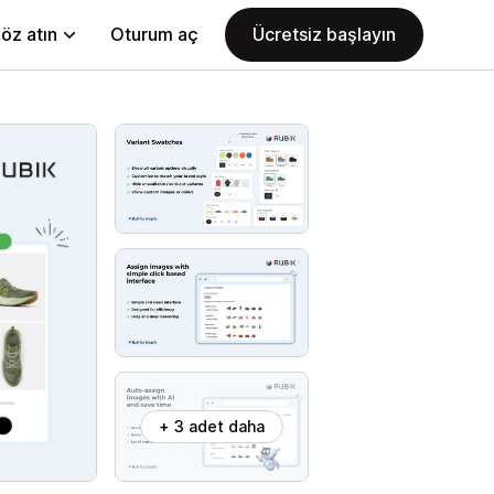
öz atın
Oturum aç
Ücretsiz başlayın
+ 3 adet daha