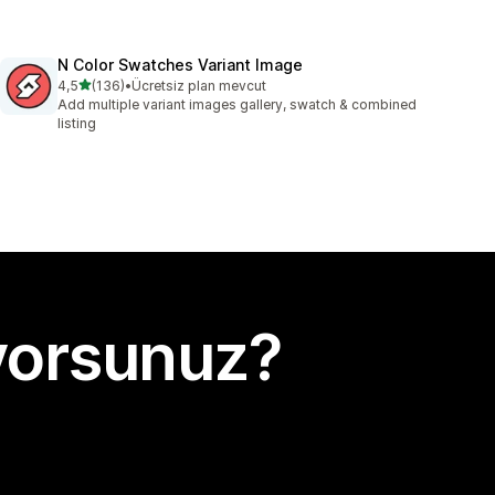
N Color Swatches Variant Image
5 yıldız üzerinden
4,5
(136)
•
Ücretsiz plan mevcut
toplam 136 değerlendirme
Add multiple variant images gallery, swatch & combined
listing
yorsunuz?