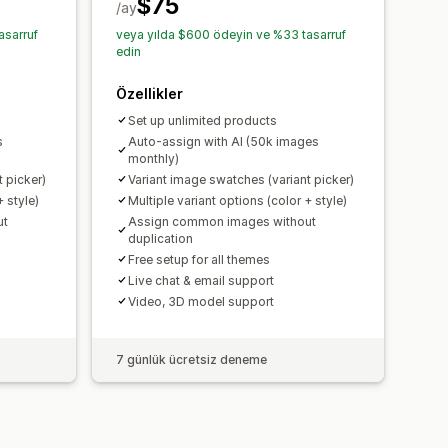
$75
/ay
asarruf
veya yılda $600 ödeyin ve %33 tasarruf
edin
Özellikler
Set up unlimited products
s
Auto-assign with AI (50k images
monthly)
 picker)
Variant image swatches (variant picker)
+ style)
Multiple variant options (color + style)
ut
Assign common images without
duplication
Free setup for all themes
Live chat & email support
Video, 3D model support
7 günlük ücretsiz deneme