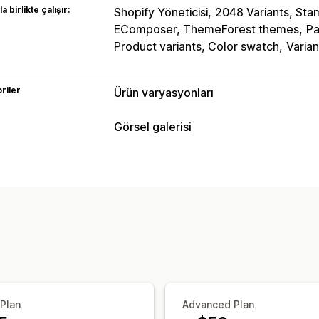
a birlikte çalışır:
Shopify Yöneticisi
2048 Variants, Sta
EComposer, ThemeForest themes
Pa
Product variants, Color swatch
Varia
riler
Ürün varyasyonları
Özelleştirme
Görsel galerisi
Numune parçalar
Koşullu mantık
Açı
Galeri türleri
Önizleme
Varyasyonlar ekranı
Döngüsel görünüm
Kolaj
Lightbox
M
Envanter
Özelleştirme
Stokta olmayanları gizleme
Stok dur
Özel stiller
Özel CSS
Sürükle ve bıra
Görsel yakınlaştırma
Fareyle üzerine
Çoklu dil
 Plan
Advanced Plan