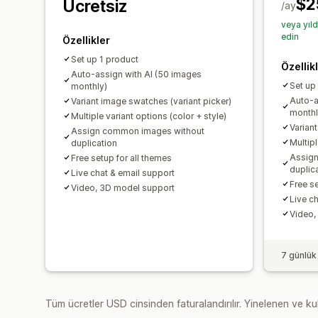
$2
Ücretsiz
/ay
veya yıl
edin
Özellikler
Set up 1 product
Özellik
Auto-assign with AI (50 images
Set up
monthly)
Auto-a
Variant image swatches (variant picker)
monthl
Multiple variant options (color + style)
Varian
Assign common images without
Multipl
duplication
Assig
Free setup for all themes
duplic
Live chat & email support
Free se
Video, 3D model support
Live c
Video,
7 günlük
Tüm ücretler USD cinsinden faturalandırılır. Yinelenen ve kul