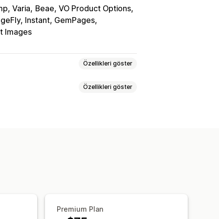
mp, Varia
Beae, VO Product Options
geFly, Instant, GemPages
nt Images
Özellikleri göster
Özellikleri göster
lır menüler
Özel CSS
Özel HTML
asonry
Izgara
Kaydırıcı
Video
umu
Otomatik güncellemeler
k düzenleyicisi
 gelme efektleri
Mobil duyarlı
Premium Plan