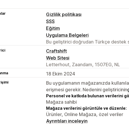
lar
Gizlilik politikası
SSS
Eğitim
Uygulama Belgeleri
Bu geliştirici doğrudan Türkçe destek
rici
Craftshift
Web Sitesi
Letterhout, Zaandam, 1507EG, NL
lanma
18 Ekim 2024
rişimi
Bu uygulamanın mağazanızda kullanılabi
erişmesi gerekir. Nedenini geliştiricinin
Personel ve katkıda bulunan verilerini g
Mağaza sahibi
Mağaza verilerini görüntüle ve düzenle:
Ürünler, Online Mağaza, özel veriler
Ayrıntıları inceleyin