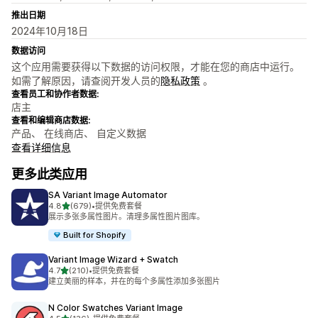
推出日期
2024年10月18日
数据访问
这个应用需要获得以下数据的访问权限，才能在您的商店中运行。
如需了解原因，请查阅开发人员的
隐私政策
。
查看员工和协作者数据:
店主
查看和编辑商店数据:
产品、 在线商店、 自定义数据
查看详细信息
更多此类应用
SA Variant Image Automator
星（满分 5 星）
4.8
(679)
•
提供免费套餐
总共 679 条评论
展示多张多属性图片。清理多属性图片图库。
Built for Shopify
Variant Image Wizard + Swatch
星（满分 5 星）
4.7
(210)
•
提供免费套餐
总共 210 条评论
建立美丽的样本，并在的每个多属性添加多张图片
N Color Swatches Variant Image