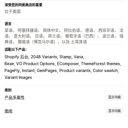
深受您的同类商店的喜爱
位于美国
语言
英语， 阿塞拜疆语， 简体中文， 阿拉伯语， 德语， 西班牙语， 法
语， 意大利语， 日语， 荷兰语， 葡萄牙语（巴西）， 波兰语， 瑞
典语， 挪威语（博克马尔语），以及 土耳其语
适配以下产品：
Shopify 后台
2048 Variants, Stamp, Varia
Beae, VO Product Options
EComposer, ThemeForest themes
PageFly, Instant, GemPages
Product variants, Color swatch
Variant Images
类别
产品多属性
显示功能
自定义
图库
显示功能
样本
条件逻辑
下拉菜单
自定义 CSS
自定义 HTML
预览
图库类型
多属性显示