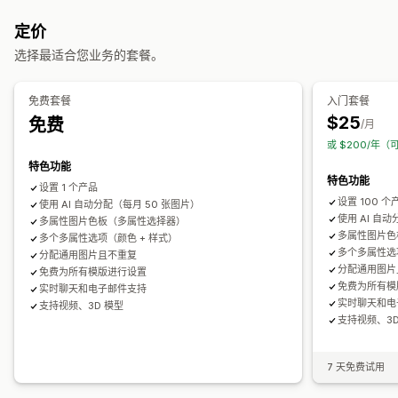
轮播
拼贴
Lightbox
Masonry
网格
滑块
视频
库存
定价
自定义
隐藏缺货商品
库存供货情况
自动更新
选择最适合您业务的套餐。
自定义样式
自定义 CSS
拖放式编辑器
图片缩放
悬停效果
自动适应移动设备
多语言
免费套餐
入门套餐
$25
免费
/月
或 $200/年（
特色功能
特色功能
设置 1 个产品
设置 100 个
使用 AI 自动分配（每月 50 张图片）
使用 AI 自
多属性图片色板（多属性选择器）
多属性图片色
多个多属性选项（颜色 + 样式）
多个多属性选
分配通用图片且不重复
分配通用图片
免费为所有模版进行设置
免费为所有模
实时聊天和电子邮件支持
实时聊天和电
支持视频、3D 模型
支持视频、3D
7 天免费试用