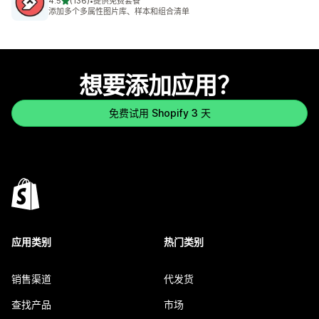
星（满分 5 星）
4.5
(136)
•
提供免费套餐
总共 136 条评论
添加多个多属性图片库、样本和组合清单
想要添加应用？
免费试用 Shopify 3 天
应用类别
热门类别
销售渠道
代发货
查找产品
市场