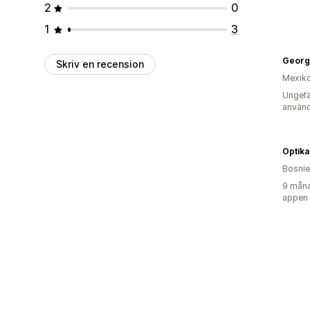
2
0
1
3
Georg
Skriv en recension
Mexik
Ungefä
använd
Optika
Bosnie
9 måna
appen