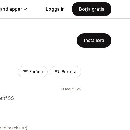
land appar
Logga in
Börja gratis
Installera
Förfina
Sortera
11 maj 2025
titf 5$
 to reach us :)