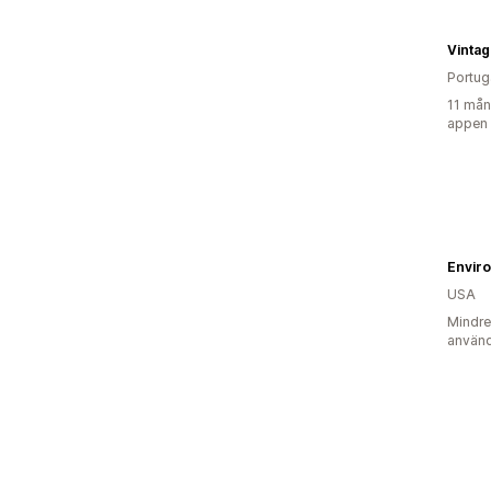
Vintag
Portug
11 mån
appen
Envir
USA
Mindre
använd