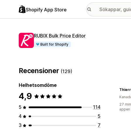
Shopify App Store
RUBIX Bulk Price Editor
Built for Shopify
Recensioner
(129)
Helhetsomdöme
Thier
4,9
Kanad
27 min
5
114
appen
4
5
3
7