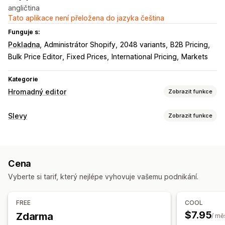
angličtina
Tato aplikace není přeložena do jazyka čeština
Funguje s:
Pokladna
Administrátor Shopify
2048 variants
B2B Pricing
Bulk Price Editor
Fixed Prices
International Pricing
Markets
Kategorie
Hromadný editor
Zobrazit funkce
Upravitelné zdroje
Slevy
Zobrazit funkce
Slevy
Ceny
Štítky
Skladové zásoby
Typy slev
Akce
Hromadné slevy
Vrácení zpět
Naplánované úlohy
Hromadné úpravy
Cena
Správa slev
Vyberte si tarif, který nejlépe vyhovuje vašemu podnikání.
Hromadné úpravy
Kampaně
Sčítání slev
FREE
COOL
$7.95
Zdarma
/ mě