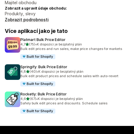
Majitel obchodu
Zobrazit a upravit údaje obchodu:
Produkty, slevy
Zobrazit podrobnosti
Více aplikací jako je tato
Platmart Bulk Price Editor
z 5 hvězd
4,7
(75)
•
K dispozici je bezplatný plán
Celkový počet recenzí: 75
Bulk edit prices and run sales, make price changes for markets
Built for Shopify
Springify: Bulk Price Editor
z 5 hvězd
4,8
(40)
•
K dispozici je bezplatný plán
Celkový počet recenzí: 40
Bulk edit product prices and schedule sales with auto-revert
Built for Shopify
Rocketly: Bulk Price Editor
z 5 hvězd
4,6
(67)
•
K dispozici je bezplatný plán
Celkový počet recenzí: 67
Safely bulk edit prices and discounts. Schedule sales
Built for Shopify