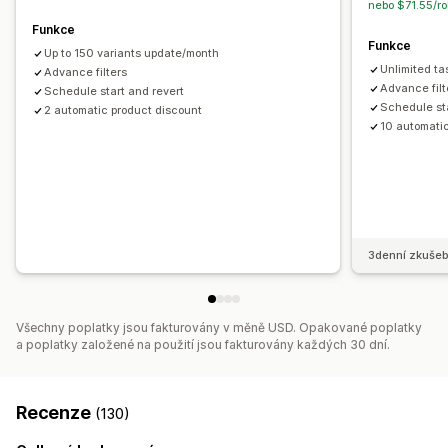
nebo $71.55/ro
Funkce
Funkce
Up to 150 variants update/month
Unlimited ta
Advance filters
Advance filt
Schedule start and revert
Schedule sta
2 automatic product discount
10 automati
3denní zkušeb
Všechny poplatky jsou fakturovány v měně USD. Opakované poplatky
a poplatky založené na použití jsou fakturovány každých 30 dní.
Recenze
(130)