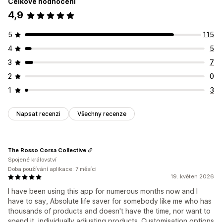
Celkové hodnocení
4,9
5
115
4
5
3
7
2
0
1
3
Napsat recenzi
Všechny recenze
The Rosso Corsa Collective
Spojené království
Doba používání aplikace: 7 měsíci
19. květen 2026
I have been using this app for numerous months now and I
have to say, Absolute life saver for somebody like me who has
thousands of products and doesn't have the time, nor want to
spend it, individually adjusting products. Customisation options