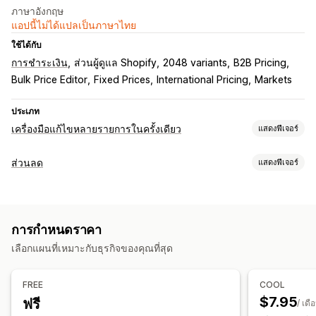
ภาษาอังกฤษ
แอปนี้ไม่ได้แปลเป็นภาษาไทย
ใช้ได้กับ
การชำระเงิน
ส่วนผู้ดูแล Shopify
2048 variants
B2B Pricing
Bulk Price Editor
Fixed Prices
International Pricing
Markets
ประเภท
เครื่องมือแก้ไขหลายรายการในครั้งเดียว
แสดงฟีเจอร์
แหล่งข้อมูลที่แก้ไขได้
ส่วนลด
แสดงฟีเจอร์
ส่วนลด
ราคา
แท็ก
สินค้าคงคลัง
ประเภทส่วนลด
การดำเนินการ
ส่วนลดจำนวนมาก
ย้อนกลับ
งานตามกำหนดเวลา
การแก้ไขจำนวนมาก
การกำหนดราคา
การจัดการส่วนลด
เลือกแผนที่เหมาะกับธุรกิจของคุณที่สุด
การแก้ไขจำนวนมาก
แคมเปญ
การเรียงซ้อนส่วนลด
FREE
COOL
$7.95
ฟรี
/ เดื