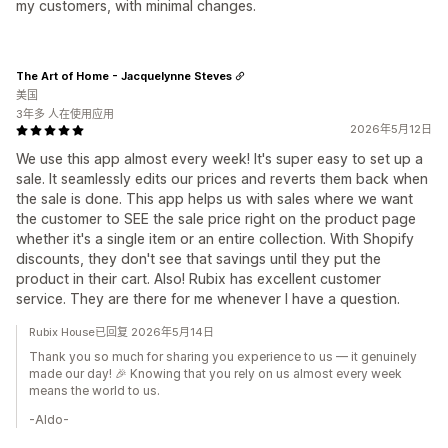
my customers, with minimal changes.
The Art of Home - Jacquelynne Steves
美国
3年多 人在使用应用
2026年5月12日
We use this app almost every week! It's super easy to set up a
sale. It seamlessly edits our prices and reverts them back when
the sale is done. This app helps us with sales where we want
the customer to SEE the sale price right on the product page
whether it's a single item or an entire collection. With Shopify
discounts, they don't see that savings until they put the
product in their cart. Also! Rubix has excellent customer
service. They are there for me whenever I have a question.
Rubix House已回复 2026年5月14日
Thank you so much for sharing you experience to us — it genuinely
made our day! 🎉 Knowing that you rely on us almost every week
means the world to us.
-Aldo-