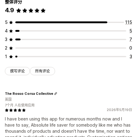
整体评分
4.9
5
115
4
5
3
7
2
0
1
3
撰写评论
所有评论
The Rosso Corsa Collective
英国
7个月 人在使用应用
2026年5月19日
I have been using this app for numerous months now and I
have to say, Absolute life saver for somebody like me who has
thousands of products and doesn't have the time, nor want to