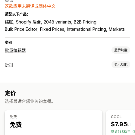
这款应用未翻译成简体中文
适配以下产品：
结账
Shopify 后台
2048 variants
B2B Pricing
Bulk Price Editor
Fixed Prices
International Pricing
Markets
类别
批量编辑器
显示功能
可编辑资源
折扣
显示功能
折扣
价格
标记
库存
折扣类型
操作
批量折扣
回滚
预定任务
批量编辑
定价
运费折扣
选择最适合您业务的套餐。
批量编辑
宣传活动
折扣叠加
免费
COOL
$7.95
免费
/月
或 $71.55/年