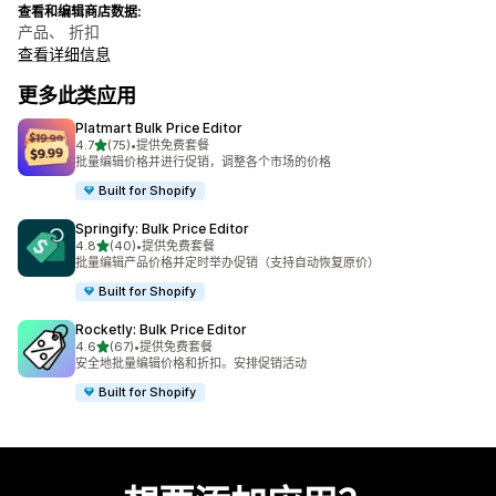
查看和编辑商店数据:
产品、 折扣
查看详细信息
更多此类应用
Platmart Bulk Price Editor
星（满分 5 星）
4.7
(75)
•
提供免费套餐
总共 75 条评论
批量编辑价格并进行促销，调整各个市场的价格
Built for Shopify
Springify: Bulk Price Editor
星（满分 5 星）
4.8
(40)
•
提供免费套餐
总共 40 条评论
批量编辑产品价格并定时举办促销（支持自动恢复原价）
Built for Shopify
Rocketly: Bulk Price Editor
星（满分 5 星）
4.6
(67)
•
提供免费套餐
总共 67 条评论
安全地批量编辑价格和折扣。安排促销活动
Built for Shopify