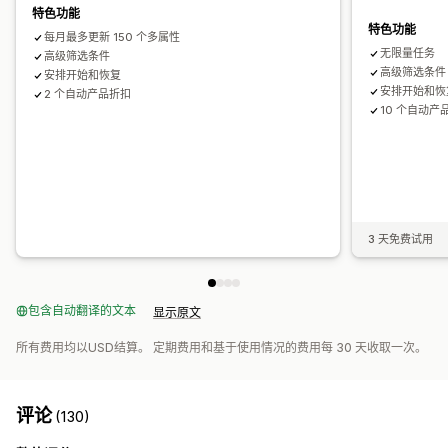
特色功能
特色功能
每月最多更新 150 个多属性
无限量任务
高级筛选条件
高级筛选条件
安排开始和恢复
安排开始和恢
2 个自动产品折扣
10 个自动产
3 天免费试用
包含自动翻译的文本
显示原文
所有费用均以USD结算。 定期费用和基于使用情况的费用每 30 天收取一次。
评论
(130)